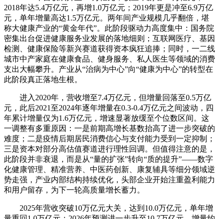
2018年达5.4万亿元，再增1.0万亿元；2019年更是冲至6.9万亿
元，单年增量高达1.5万亿元。两年间产业规模几乎翻倍，堪
称大健康产业的“黄金年代”。此阶段驱动力高度集中：国务院
密集出台促进健康服务业发展的落地细则；互联网医疗、基因
检测、健康保险等新兴赛道获得资本疯狂追捧；同时，一二线
城市中产家庭在健康食品、健身服务、私人医生等领域的消费
支出大幅攀升。产业从“治病为中心”向“健康为中心”的转型在
此阶段真正落地生根。
进入2020年，营收增至7.4万亿元，但增量回落至0.5万亿
元，此后2021至2024年逐年增量在0.3-0.4万亿元之间波动，四
年累计增量仅为1.6万亿元，增速显著放缓至个位数区间。这
一调整有多重原因：一是前期高增长基数抬高了进一步突破的
难度；二是疫情后期居民消费信心与支付能力受到一定抑制；
三是资本对部分高估值赛道进行理性回调。但值得注意的是，
此阶段并非衰退，而是从“量的扩张”转向“质的提升”——数字
化健康管理、精准营养、中医药创新、康复辅具等细分领域逆
势走强，产业内部结构持续优化，头部企业开始注重盈利能力
和用户留存，为下一轮高质量增长蓄力。
2025年营收突破10万亿元大关，达到10.0万亿元，单年增
量重回1.0万亿元；2026年预测进一步升至10.7万亿元，增量约