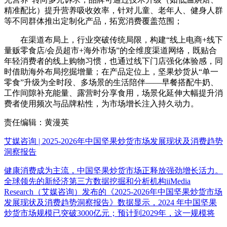
精准配比）提升营养吸收效率，针对儿童、老年人、健身人群
等不同群体推出定制化产品，拓宽消费覆盖范围；
在渠道布局上，行业突破传统局限，构建“线上电商+线下
量贩零食店/会员超市+海外市场”的全维度渠道网络，既贴合
年轻消费者的线上购物习惯，也通过线下门店强化体验感，同
时借助海外布局挖掘增量；在产品定位上，坚果炒货从“单一
零食”升级为全时段、多场景的生活陪伴——早餐搭配牛奶、
工作间隙补充能量、露营时分享食用，场景化延伸大幅提升消
费者使用频次与品牌粘性，为市场增长注入持久动力。
责任编辑：黄漫英
艾媒咨询 | 2025-2026年中国坚果炒货市场发展现状及消费趋势
洞察报告
健康消费成为主流，中国坚果炒货市场正释放强劲增长活力。
全球领先的新经济第三方数据挖掘和分析机构iiMedia
Research（艾媒咨询）发布的《2025-2026年中国坚果炒货市场
发展现状及消费趋势洞察报告》数据显示，2024 年中国坚果
炒货市场规模已突破3000亿元；预计到2029年，这一规模将