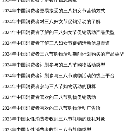
2024年中国消费者更易接受的三八妇女节营销方式
2024年中国消费者对三八妇女节促销活动的了解
2024年中国消费者了解的三八妇女节促销活动产品类型
2024年中国消费者了解三八妇女节促销活动信息渠道
2024年中国消费者三八节购物活动期间计划购买的产品类型
2024年中国消费者计划参与的三八节购物活动类型
2024年中国消费者计划参与三八节购物活动的线上平台
2024年中国消费者参与三八节购物活动的预算
2024年中国消费者喜欢的三八节购物促销活动
2024年中国消费者喜欢的三八节购物活动广告语
2023年中国女性消费者收到三八节礼物的送礼对象
2023年中国女性消费者收到三八节礼物类型