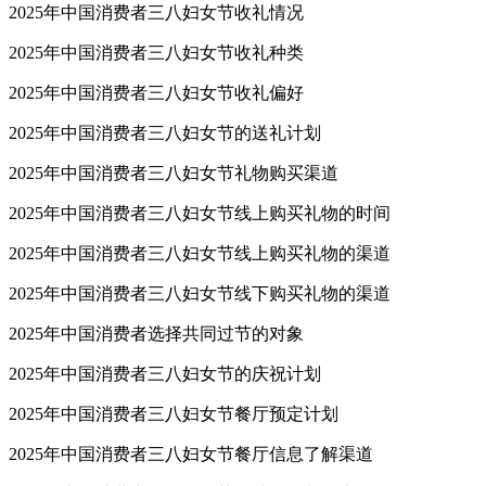
2025年中国消费者三八妇女节收礼情况
2025年中国消费者三八妇女节收礼种类
2025年中国消费者三八妇女节收礼偏好
2025年中国消费者三八妇女节的送礼计划
2025年中国消费者三八妇女节礼物购买渠道
2025年中国消费者三八妇女节线上购买礼物的时间
2025年中国消费者三八妇女节线上购买礼物的渠道
2025年中国消费者三八妇女节线下购买礼物的渠道
2025年中国消费者选择共同过节的对象
2025年中国消费者三八妇女节的庆祝计划
2025年中国消费者三八妇女节餐厅预定计划
2025年中国消费者三八妇女节餐厅信息了解渠道