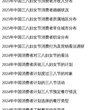
2025年中国三八妇女节消费者月收入分布
2025年中国三八妇女节消费者婚姻状况
2025年中国三八妇女节消费者所属地区分布
2025年中国三八妇女节消费者常住城市分布
2025年中国三八妇女节消费者职业分布
2024年中国三八妇女节消费行为及营销看法调研
2024年中国消费者对三八妇女节的看法
2024年中国消费者庆祝三八妇女节的计划
2024年中国消费者计划度过三八节的对象
2024年中国消费者计划的三八节活动
2024年中国消费者计划三八节预定餐厅情况
2024年中国消费者计划选择的餐厅类型
2024年中国消费者了解餐厅信息渠道