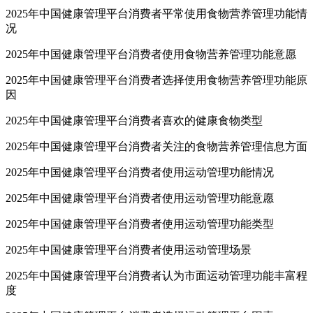
2025年中国健康管理平台消费者平常使用食物营养管理功能情
况
2025年中国健康管理平台消费者使用食物营养管理功能意愿
2025年中国健康管理平台消费者选择使用食物营养管理功能原
因
2025年中国健康管理平台消费者喜欢的健康食物类型
2025年中国健康管理平台消费者关注的食物营养管理信息方面
2025年中国健康管理平台消费者使用运动管理功能情况
2025年中国健康管理平台消费者使用运动管理功能意愿
2025年中国健康管理平台消费者使用运动管理功能类型
2025年中国健康管理平台消费者使用运动管理场景
2025年中国健康管理平台消费者认为市面运动管理功能丰富程
度