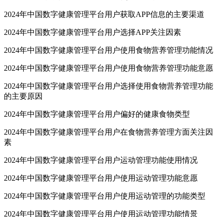
2024年中国数字健康管理平台用户获取APP信息的主要渠道
2024年中国数字健康管理平台用户选择APP关注因素
2024年中国数字健康管理平台用户使用食物营养管理功能情况
2024年中国数字健康管理平台用户使用食物营养管理功能意愿
2024年中国数字健康管理平台用户选择使用食物营养管理功能
的主要原因
2024年中国数字健康管理平台用户偏好的健康食物类型
2024年中国数字健康管理平台用户在食物营养管理方面关注因
素
2024年中国数字健康管理平台用户运动管理功能使用情况
2024年中国数字健康管理平台用户使用运动管理功能意愿
2024年中国数字健康管理平台用户使用运动管理的功能类型
2024年中国数字健康管理平台用户使用运动管理功能情景