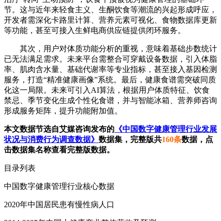
节。这与近年来轻食主义、生酮饮食等潮流的兴起形成呼应，
开发者需深化卡路里计算、营养元素可视化、食物数据库更新
等功能，甚至可接入生鲜电商供应链提供闭环服务。
其次，用户对体质功能分析的重视，意味着基础步数统计
已无法满足需求。未来平台需整合可穿戴设备数据，引入体脂
率、肌肉含水量、基础代谢率等专业指标，甚至接入基因检测
服务，打造“精准健康画像”系统。最后，健康食谱需突破同质
化这一局限。未来可引入AI算法，根据用户体质特征、饮食
禁忌、季节变化生成个性化食谱，并与智能冰箱、营养师咨询
形成服务矩阵，提升功能附加值。
本文数据节选自艾媒咨询发布的
《中国数字健康管理行业发展
状况与消费行为调查数据》
数据集，完整版共
160条
数据，点
击数据集名称查看完整版数据。
目录列表
中国数字健康管理行业核心数据
2020年中国居民患有慢性病人口