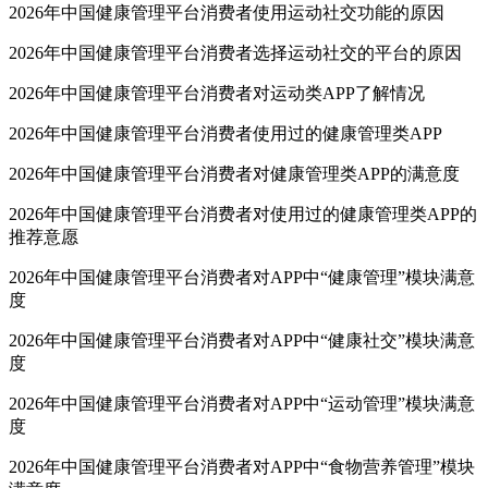
2026年中国健康管理平台消费者使用运动社交功能的原因
2026年中国健康管理平台消费者选择运动社交的平台的原因
2026年中国健康管理平台消费者对运动类APP了解情况
2026年中国健康管理平台消费者使用过的健康管理类APP
2026年中国健康管理平台消费者对健康管理类APP的满意度
2026年中国健康管理平台消费者对使用过的健康管理类APP的
推荐意愿
2026年中国健康管理平台消费者对APP中“健康管理”模块满意
度
2026年中国健康管理平台消费者对APP中“健康社交”模块满意
度
2026年中国健康管理平台消费者对APP中“运动管理”模块满意
度
2026年中国健康管理平台消费者对APP中“食物营养管理”模块