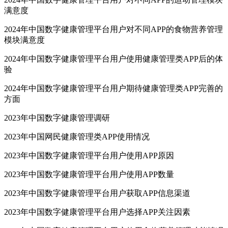
满意度
2024年中国数字健康管理平台用户对不同APP的食物营养管理
模块满意度
2024年中国数字健康管理平台用户使用健康管理类APP后的体
验
2024年中国数字健康管理平台用户期待健康管理类APP完善的
方面
2023年中国数字健康管理调研
2023年中国网民健康管理类APP使用情况
2023年中国数字健康管理平台用户使用APP原因
2023年中国数字健康管理平台用户使用APP数量
2023年中国数字健康管理平台用户获取APP信息渠道
2023年中国数字健康管理平台用户选择APP关注因素