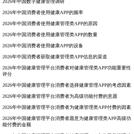
2026年中国数字健康管理调研
2026年中国消费者使用健康APP的频率
2026年中国消费者使用健康管理类APP的原因
2026年中国消费者使用健康管理类APP的数量
2026年中国消费者使用健康APP的设备
2026年中国消费者获取健康管理类APP信息的渠道
2026年中国健康管理平台消费者对健康管理类APP功能重要性
评分
2026年中国健康管理平台消费者选择健康管理APP的考虑因素
2026年中国健康管理平台消费者为高级功能付费的意愿
2026年中国健康管理平台消费者为健康管理类APP付费的因素
2026年中国健康管理平台消费者愿意为健康管理类APP高级功
能付费的金额