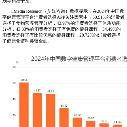
划等精准干预。
iiMedia Research（艾媒咨询）数据显示，在2024年中国数
字健康管理平台消费者选择APP关注因素中，50.51%的消费者
选择了食物营养管理分析，43.97%的消费者选择了体质功能
分析，43.33%的消费者选择了有免费的健身课程，34.49%的
消费者选择了有比较优惠的健身课程，28.72%的消费者选择
了健康食谱种类较全面。