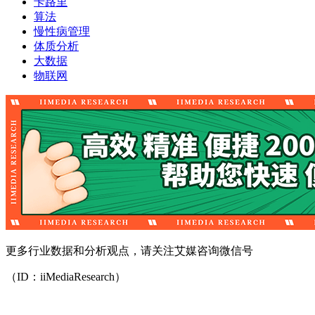
卡路里
算法
慢性病管理
体质分析
大数据
物联网
更多行业数据和分析观点，请关注艾媒咨询微信号
（ID：iiMediaResearch）