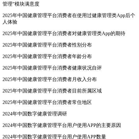
管理”模块满意度
2025年中国健康管理平台消费者在使用过健康管理类App后个
人体验
2025年中国健康管理平台消费者对健康管理类App的期待
2025年中国健康管理平台消费者性别分布
2025年中国健康管理平台消费者年龄分布
2025年中国健康管理平台消费者健康状况自评
2025年中国健康管理平台消费者月收入分布
2025年中国健康管理平台消费者目前所属区域
2025年中国健康管理平台消费者常住地区
2024年中国数字健康管理调研
2024年中国数字健康管理平台用户使用APP的主要原因
2024年中国数字健康管理平台用户使用APP数量