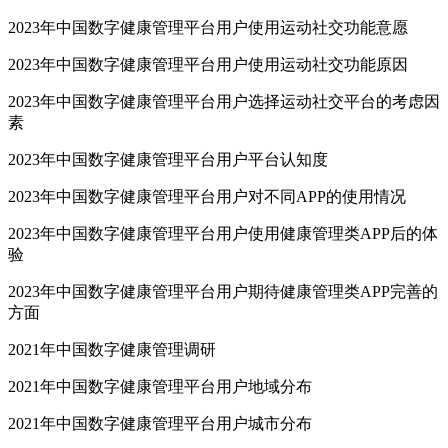
2023年中国数字健康管理平台用户使用运动社交功能意愿
2023年中国数字健康管理平台用户使用运动社交功能原因
2023年中国数字健康管理平台用户选择运动社交平台的考虑因
素
2023年中国数字健康管理平台用户平台认知度
2023年中国数字健康管理平台用户对不同APP的使用情况
2023年中国数字健康管理平台用户使用健康管理类APP后的体
验
2023年中国数字健康管理平台用户期待健康管理类APP完善的
方面
2021年中国数字健康管理调研
2021年中国数字健康管理平台用户地域分布
2021年中国数字健康管理平台用户城市分布