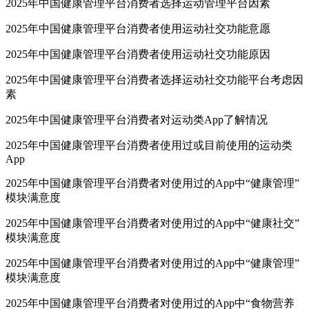
2025年中国健康管理平台消费者选择运动管理平台因素
2025年中国健康管理平台消费者使用运动社交功能意愿
2025年中国健康管理平台消费者使用运动社交功能原因
2025年中国健康管理平台消费者选择运动社交功能平台考虑因
素
2025年中国健康管理平台消费者对运动类App了解情况
2025年中国健康管理平台消费者使用过或目前使用的运动类
App
2025年中国健康管理平台消费者对使用过的App中“健康管理”
模块满意度
2025年中国健康管理平台消费者对使用过的App中“健康社交”
模块满意度
2025年中国健康管理平台消费者对使用过的App中“健康管理”
模块满意度
2025年中国健康管理平台消费者对使用过的App中“食物营养