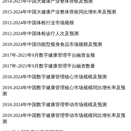
2014-2025年中国大健康产业整体营收及预测
2015-2024年中国大健康产业整体营收同比增长率及预测
2012-2024年中国体检行业市场规模
2012-2024年中国体检诊疗人次及预测
2019-2024年中国功能型瘦身食品市场规模及预测
2017年-2021年9月数字健康管理平台融资金额
2017年-2021年9月数字健康管理平台融资数量
2018-2024年中国数字健康管理核心市场规模及预测
2019-2024年中国数字健康管理核心市场规模同比增长率及预
测
2018-2024年中国数字健康管理带动市场规模及预测
2019-2024年中国数字健康管理带动市场规模同比增长率及预
测