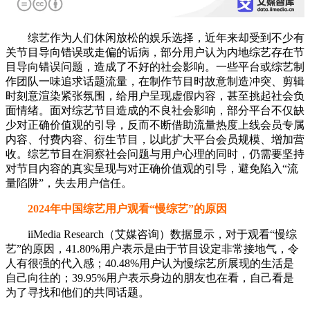
综艺作为人们休闲放松的娱乐选择，近年来却受到不少有
关节目导向错误或走偏的诟病，部分用户认为内地综艺存在节
目导向错误问题，造成了不好的社会影响。一些平台或综艺制
作团队一味追求话题流量，在制作节目时故意制造冲突、剪辑
时刻意渲染紧张氛围，给用户呈现虚假内容，甚至挑起社会负
面情绪。面对综艺节目造成的不良社会影响，部分平台不仅缺
少对正确价值观的引导，反而不断借助流量热度上线会员专属
内容、付费内容、衍生节目，以此扩大平台会员规模、增加营
收。综艺节目在洞察社会问题与用户心理的同时，仍需要坚持
对节目内容的真实呈现与对正确价值观的引导，避免陷入“流
量陷阱”，失去用户信任。
2024年中国综艺用户观看“慢综艺”的原因
iiMedia Research（艾媒咨询）数据显示，对于观看“慢综
艺”的原因，41.80%用户表示是由于节目设定非常接地气，令
人有很强的代入感；40.48%用户认为慢综艺所展现的生活是
自己向往的；39.95%用户表示身边的朋友也在看，自己看是
为了寻找和他们的共同话题。