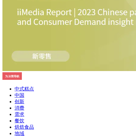
中式糕点
中国
创新
消费
需求
餐饮
烘焙食品
地域