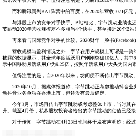
腾讯去年收入的一半。值得注意的是，为腾讯2020年业绩增长
而和腾讯同列BAT阵营中的百度，在2020年营收1071亿
与港股上市的竞争对手快手、B站相比，字节跳动业绩也还是值得欣喜的
节跳动2020年营收规模差不多相当4个快手，甚至接近20个
再来看与国际竞争对手的比较。2020财年，脸书(Facebook)全
营收规模与盈利情况之外，字节在用户规模上可谓是一骑绝尘，超
披露的数据显示，其全球年度活跃用户刚刚突破10亿人，其中8
示中国移动月活跃用户为9.25亿，按照年活跃用户大头为国内
值得注意的是，自2020年以来，坊间便不断传出字节跳动、
2020年10月，据媒体报道称，字节跳动正考虑推动抖音
动抖音业务单独在香港上市，但还没有最后确定。
今年3月，市场再传出字节跳动或考虑整体上市，当时其在资
升。截至4月份，私募股权投资者给出的字节跳动的估值已经接近
对于传闻，字节跳动在4月23日晚间终于发布声明称：经过