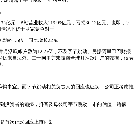
元，即超越了字节跳动一年的营收。
倍。
亿元；B站营业收入119.99亿元，亏损30.12亿元。也即，字
比例情况下优于两家竞争对手。
跳动的1.5倍，同比增长22%。
月活跃帐户数为12.25亿，不及字节跳动。另据阿里巴巴财报
2.4亿来自海外。由于阿里并未披露全球月活跃用户的数据，仅表
模。
承销事宜。而字节跳动相关负责人的回应也证实：公司正考虑推
受到投资者的追捧，抖音及母公司字节跳动上市的估值一路飙
是首次正式回应上市计划。