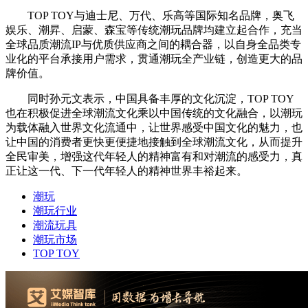
TOP TOY与迪士尼、万代、乐高等国际知名品牌，奥飞
娱乐、潮昇、启蒙、森宝等传统潮玩品牌均建立起合作，充当
全球品质潮流IP与优质供应商之间的耦合器，以自身全品类专
业化的平台承接用户需求，贯通潮玩全产业链，创造更大的品
牌价值。
同时孙元文表示，中国具备丰厚的文化沉淀，TOP TOY
也在积极促进全球潮流文化乘以中国传统的文化融合，以潮玩
为载体融入世界文化流通中，让世界感受中国文化的魅力，也
让中国的消费者更快更便捷地接触到全球潮流文化，从而提升
全民审美，增强这代年轻人的精神富有和对潮流的感受力，真
正让这一代、下一代年轻人的精神世界丰裕起来。
潮玩
潮玩行业
潮流玩具
潮玩市场
TOP TOY