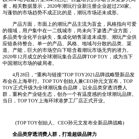
者，相关数据显示，2020年潮玩行业新注册企业超过250家。
与蓬勃的市场趋势不成正比的是，潮玩市场还未成形。
产品方面，市面上的潮玩产品主流为盲盒，风格指向可爱
的领域，用户集中在一二线城市，尚未向下渗透;产业方面，
多品类专业化平台缺失，集成化销售渠道未成形、潮玩产业供
应链条待整合。单一的产品、风格、地域与分散的品类、渠
道、产能，巨大的市场空白下暗含着潮玩市场无穷的潜力。
2020年12月成立的全球潮玩集合店品牌TOP TOY，成为当下
中国潮玩市场的破局者。
4月28日，“重构与链接”TOP TOY2021品牌战略暨新品发
布会在上海举行。TOP TOY创始人兼CEO孙元文宣布，TOP
TOY正式升级为全球潮玩集合品牌，以全品类穿透消费人
群，重构全产业链生态，创办一个有温度感的全球潮玩品牌。
当日，TOP TOY上海环球港梦工厂店正式开业。
(TOP TOY创始人、CEO孙元文发布全新品牌战略)
全品类穿透消费人群，打造超级品牌力