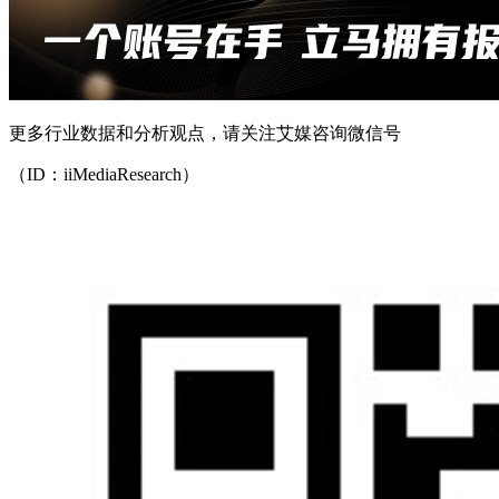
更多行业数据和分析观点，请关注艾媒咨询微信号
（ID：iiMediaResearch）