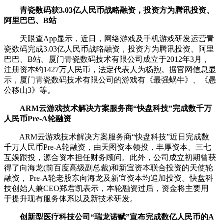
青瓷数码获3.03亿人民币战略融资，投资方为腾讯投资、
阿里巴巴、B站
天眼查App显示，近日，网络游戏及手机游戏研发运营青
瓷数码完成3.03亿人民币战略融资，投资方为腾讯投资、阿里
巴巴、B站。厦门青瓷数码技术有限公司成立于2012年3月，
注册资本约1427万人民币，法定代表人为杨煦。据官网信息显
示，厦门青瓷数码技术有限公司的游戏有《最强蜗牛》、《愚
公移山3》等。
ARM云游戏技术解决方案服务商“快盘科技”完成数千万
人民币Pre-A轮融资
ARM云游戏技术解决方案服务商“快盘科技”近日完成数
千万人民币Pre-A轮融资，由天图资本领投，丰厚资本、三七
互娱跟投，源合资本担任财务顾问。此外，公司成立初期曾获
得了向海龙(前百度高级副总裁)和新宜资本联合投资的天使轮
融资， Pre-A轮老股东向海龙及新宜资本均追加投资。快盘科
技创始人兼CEO郑君凯表示，本轮融资过后，资金将主要用
于提升现有服务体系以及新技术研发。
创新型医疗科技公司“瑞龙诺赋”宣布完成数亿人民币的A