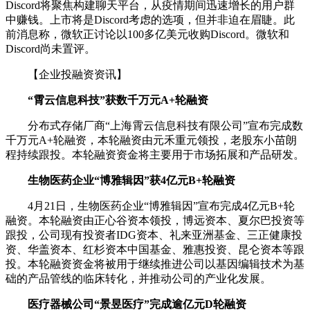
Discord将聚焦构建聊天平台，从疫情期间迅速增长的用户群
中赚钱。上市将是Discord考虑的选项，但并非迫在眉睫。此
前消息称，微软正讨论以100多亿美元收购Discord。微软和
Discord尚未置评。
【企业投融资资讯】
“霄云信息科技”获数千万元A+轮融资
分布式存储厂商“上海霄云信息科技有限公司”宣布完成数
千万元A+轮融资，本轮融资由元禾重元领投，老股东小苗朗
程持续跟投。本轮融资资金将主要用于市场拓展和产品研发。
生物医药企业“博雅辑因”获4亿元B+轮融资
4月21日，生物医药企业“博雅辑因”宣布完成4亿元B+轮
融资。本轮融资由正心谷资本领投，博远资本、夏尔巴投资等
跟投，公司现有投资者IDG资本、礼来亚洲基金、三正健康投
资、华盖资本、红杉资本中国基金、雅惠投资、昆仑资本等跟
投。本轮融资资金将被用于继续推进公司以基因编辑技术为基
础的产品管线的临床转化，并推动公司的产业化发展。
医疗器械公司“景昱医疗”完成逾亿元D轮融资