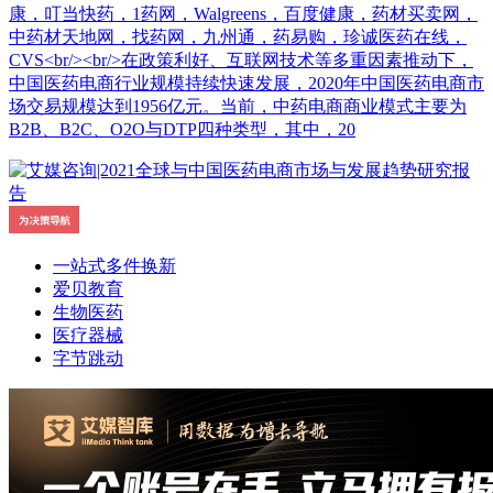
康，叮当快药，1药网，Walgreens，百度健康，药材买卖网，
中药材天地网，找药网，九州通，药易购，珍诚医药在线，
CVS<br/><br/>在政策利好、互联网技术等多重因素推动下，
中国医药电商行业规模持续快速发展，2020年中国医药电商市
场交易规模达到1956亿元。当前，中药电商商业模式主要为
B2B、B2C、O2O与DTP四种类型，其中，20
一站式多件换新
爱贝教育
生物医药
医疗器械
字节跳动