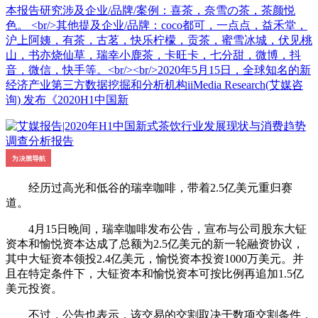
本报告研究涉及企业/品牌/案例：喜茶，奈雪の茶，茶颜悦
色。 <br/>其他提及企业/品牌：coco都可，一点点，益禾堂，
沪上阿姨，有茶，古茗，快乐柠檬，贡茶，蜜雪冰城，伏见桃
山，书亦烧仙草，瑞幸小鹿茶，卡旺卡，七分甜，微博，抖
音，微信，快手等。<br/><br/>2020年5月15日，全球知名的新
经济产业第三方数据挖掘和分析机构iiMedia Research(艾媒咨
询) 发布《2020H1中国新
经历过高光和低谷的瑞幸咖啡，带着2.5亿美元重归赛
道。
4月15日晚间，瑞幸咖啡发布公告，宣布与公司股东大钲
资本和愉悦资本达成了总额为2.5亿美元的新一轮融资协议，
其中大钲资本领投2.4亿美元，愉悦资本投资1000万美元。并
且在特定条件下，大钲资本和愉悦资本可按比例再追加1.5亿
美元投资。
不过，公告也表示，该交易的交割取决于数项交割条件，