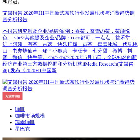
和跟进。
艾媒报告|2020年H1中国新式茶饮行业发展现状与消费趋势调
查分析报告
本报告研究涉及企业/品牌/案例：喜茶，奈雪の茶，茶颜悦
色。 <br/>其他提及企业/品牌：coco都可，一点点，益禾堂，
沪上阿姨，有茶，古茗，快乐柠檬，贡茶，蜜雪冰城，伏见桃
山，书亦烧仙草，瑞幸小鹿茶，卡旺卡，七分甜，微博，抖
音，微信，快手等。<br/><br/>2020年5月15日，全球知名的新
经济产业第三方数据挖掘和分析机构iiMedia Research(艾媒咨
询) 发布《2020H1中国新
咖啡
咖啡市场规模
瑞幸咖啡
星巴克