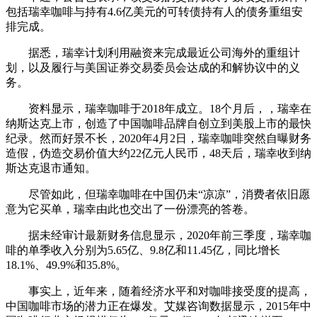
包括瑞幸咖啡与持有4.6亿美元的可转债持有人的债务重组安
排完成。
据悉，瑞幸计划利用融资来完成最近公司海外的重组计
划，以及履行与美国证券交易委员会达成的和解协议中的义
务。
资料显示，瑞幸咖啡于2018年成立。18个月后，，瑞幸在
纳斯达克上市，创造了中国咖啡品牌自创立到美股上市的最快
纪录。然而好景不长，2020年4月2日，瑞幸咖啡突然自曝财务
造假，伪造交易价值大约22亿元人民币，48天后，瑞幸收到纳
斯达克退市通知。
尽管如此，但瑞幸咖啡在中国仍未“凉凉”，消费者依旧愿
意为它买单，瑞幸由此也交出了一份漂亮的答卷。
据未经审计最新财务信息显示，2020年前三季度，瑞幸咖
啡的单季收入分别为5.65亿、9.8亿和11.45亿，同比增长
18.1%、49.9%和35.8%。
事实上，近年来，随着经济水平和对咖啡接受度的提高，
中国咖啡市场的潜力正在爆发。艾媒咨询数据显示，2015年中