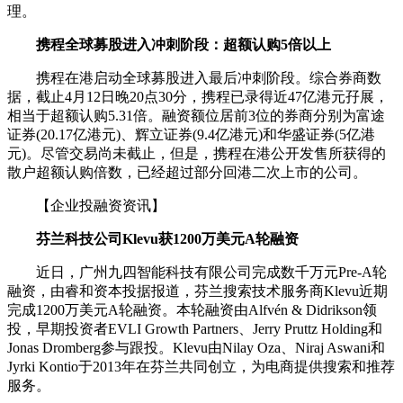
理。
携程全球募股进入冲刺阶段：超额认购5倍以上
携程在港启动全球募股进入最后冲刺阶段。综合券商数
据，截止4月12日晚20点30分，携程已录得近47亿港元孖展，
相当于超额认购5.31倍。融资额位居前3位的券商分别为富途
证券(20.17亿港元)、辉立证券(9.4亿港元)和华盛证券(5亿港
元)。尽管交易尚未截止，但是，携程在港公开发售所获得的
散户超额认购倍数，已经超过部分回港二次上市的公司。
【企业投融资资讯】
芬兰科技公司Klevu获1200万美元A轮融资
近日，广州九四智能科技有限公司完成数千万元Pre-A轮
融资，由睿和资本投据报道，芬兰搜索技术服务商Klevu近期
完成1200万美元A轮融资。本轮融资由Alfvén & Didrikson领
投，早期投资者EVLI Growth Partners、Jerry Pruttz Holding和
Jonas Dromberg参与跟投。Klevu由Nilay Oza、Niraj Aswani和
Jyrki Kontio于2013年在芬兰共同创立，为电商提供搜索和推荐
服务。