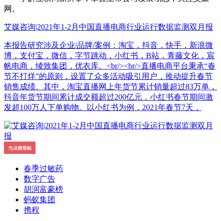
网。
艾媒咨询|2021年1-2月中国直播电商行业运行数据监测双月报
本报告研究涉及企业/品牌/案例：淘宝，抖音，快手，新浪微
博，支付宝，微信，字节跳动，小红书，B站，青藤文化，宸
帆电商，绫致集团，优衣库。<br/><br/>直播电商平台秉承“春
节不打烊”的原则，设置了众多活动吸引用户，推动提升春节
销售成绩。其中，淘宝直播网上年货节累计销量超过83万单，
抖音年货节期间累计成交额超过200亿元，小红书春节期间激
发超100万人下单购物。以小红书为例，2021年春节7天，
春季过敏药
数字广告
胡润富豪榜
蚂蚁集团
携程