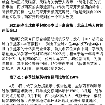
就会成为正式天猫店。天猫有关负责人表示：“简化书面的资
质审核，而以商家的实际运营能力作为商家开天猫店的标准，
降低开店门槛，也让商家开天猫店更容易。”这是天猫自2009
年创立以来，商家开店规则的一个重大改变。
2021胡润全球白手起家40岁以下富豪榜：北京上榜人数首
超旧金山
胡润研究院今日联合德爵胡润俱乐部，发布《2021胡润全
球白手起家U40富豪榜》，列出了全球79位40岁以下(含40岁)
且白手起家的十亿美元企业家。前六名四位来自中国。字节跳
动创始人38岁张一鸣财富增加2500亿元，相当于这一年每天增
加7个亿，达到3500亿元，位列世界第二。45位新面孔，为历
年最多。其中19位来自中国，15位来自美国，3位来自英国，
新加坡、澳大利亚、德国和印度各2位。
饿了么：春季过敏药销售额同比增长150%
4月13日，饿了么数据显示，氯雷他定、盐酸西替利嗪等
过敏用药需求陡增，订单成交额同比增长150%。3月起，过敏
用药逐月递增。3月下旬，西北地区风力大、气候干燥，极易
诱发花粉过敏，西安等地订单环比出现明显增长;华北地区、