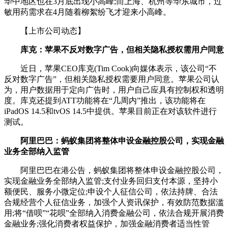
华中地区也在3月底出现小高峰;而上海、杭州等华东城市，过
敏用药需求在4月随着柳絮纷飞才迎来小高峰。
【上市公司动态】
库克：苹果不反对数字广告，但相关隐私授权需用户同意
近日，苹果CEO库克(Tim Cook)向媒体表示，该公司“不
反对数字广告”，但相关隐私授权需要用户同意。苹果公司认
为，用户数据用于定向广告时，用户自己应具有控制权和透明
度。库克还提到ATT功能将在“几周内”推出，该功能将在
iPadOS 14.5和tvOS 14.5中提供。苹果目前正在对该软件进行
测试。
阿里巴巴：蚂蚁集团将整体申设金融控股公司，实现金融
业务全部纳入监管
阿里巴巴在港公告，蚂蚁集团将整体申设金融控股公司，
实现金融业务全部纳入监管;支付业务回归支付本源，坚持小
额便民、服务小微定位;申设个人征信公司，依法持牌、合法
合规经营个人征信业务，加强个人资讯保护，有效防范数据滥
用;将“借呗”“花呗”全部纳入消费金融公司，依法合规开展消费
金融业务;强化消费者权益保护，加强金融消费者适当性管