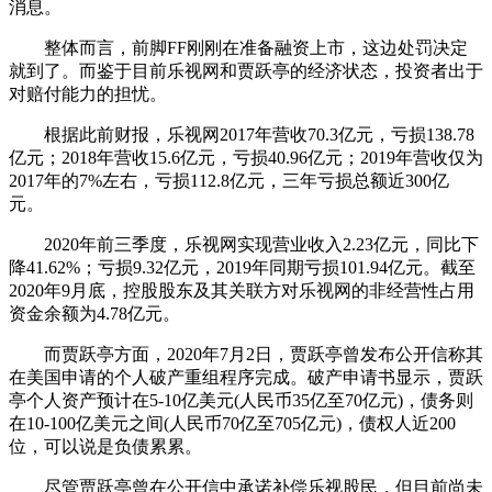
消息。
整体而言，前脚FF刚刚在准备融资上市，这边处罚决定
就到了。而鉴于目前乐视网和贾跃亭的经济状态，投资者出于
对赔付能力的担忧。
根据此前财报，乐视网2017年营收70.3亿元，亏损138.78
亿元；2018年营收15.6亿元，亏损40.96亿元；2019年营收仅为
2017年的7%左右，亏损112.8亿元，三年亏损总额近300亿
元。
2020年前三季度，乐视网实现营业收入2.23亿元，同比下
降41.62%；亏损9.32亿元，2019年同期亏损101.94亿元。截至
2020年9月底，控股股东及其关联方对乐视网的非经营性占用
资金余额为4.78亿元。
而贾跃亭方面，2020年7月2日，贾跃亭曾发布公开信称其
在美国申请的个人破产重组程序完成。破产申请书显示，贾跃
亭个人资产预计在5-10亿美元(人民币35亿至70亿元)，债务则
在10-100亿美元之间(人民币70亿至705亿元)，债权人近200
位，可以说是负债累累。
尽管贾跃亭曾在公开信中承诺补偿乐视股民，但目前尚未