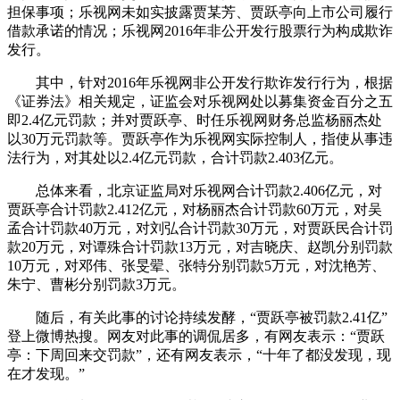
担保事项；乐视网未如实披露贾某芳、贾跃亭向上市公司履行
借款承诺的情况；乐视网2016年非公开发行股票行为构成欺诈
发行。
其中，针对2016年乐视网非公开发行欺诈发行行为，根据
《证券法》相关规定，证监会对乐视网处以募集资金百分之五
即2.4亿元罚款；并对贾跃亭、时任乐视网财务总监杨丽杰处
以30万元罚款等。贾跃亭作为乐视网实际控制人，指使从事违
法行为，对其处以2.4亿元罚款，合计罚款2.403亿元。
总体来看，北京证监局对乐视网合计罚款2.406亿元，对
贾跃亭合计罚款2.412亿元，对杨丽杰合计罚款60万元，对吴
孟合计罚款40万元，对刘弘合计罚款30万元，对贾跃民合计罚
款20万元，对谭殊合计罚款13万元，对吉晓庆、赵凯分别罚款
10万元，对邓伟、张旻翚、张特分别罚款5万元，对沈艳芳、
朱宁、曹彬分别罚款3万元。
随后，有关此事的讨论持续发酵，“贾跃亭被罚款2.41亿”
登上微博热搜。网友对此事的调侃居多，有网友表示：“贾跃
亭：下周回来交罚款”，还有网友表示，“十年了都没发现，现
在才发现。”