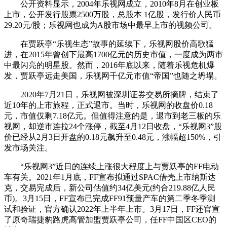
公开资料显示，2004年乐视网成立，2010年8月在创业板
上市，公开发行股票2500万股，总股本 1亿股，发行价人民币
29.20元/股；乐视网也成为A股市场中最早上市的视频公司。
在贾跃亭“乐视生态”故事的延续下，乐视网股价高歌猛
进，在2015年曾创下最高1700亿元的历史市值，一度成为两市
中最闪亮的明星股。然而，2016年底以来，随着乐视危机爆
发，贾跃亭远走美国，乐视网千亿元市值“帝国”也随之坍塌。
2020年7月21日，乐视网被深圳证券交易所摘牌，结束了
近10年的上市旅程，正式退市。当时，乐视网的收盘价0.18
元，市值仅剩7.18亿元。但值得注意的是，退市到老三板的乐
视网，却逆市连拉24个涨停，截至4月12日收盘，“乐视网3”股
价已经从2月3日开盘的0.18元飙升至0.48元，涨幅超150%，引
发市场关注。
“乐视网3”近日的连续上涨很大程度上与贾跃亭的FF电动
车有关。2021年1月底，FF宣布拟通过SPAC借壳上市纳斯达
克，交易完成后，新公司估值约34亿美元(约合219.88亿人民
币)。3月15日，FF宣布已完成FF91预量产车的第二季冬季测
试和验证，官方确认2022年上半年上市。3月17日，FF还官宣
了原奇瑞捷豹路虎高管加盟贾跃亭公司，任FF中国区CEO的