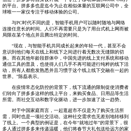
的平台。拼多多也是迄今为止在相似体量的互联网公司中，全
球唯一一家仅专注于移动体验的公司。
与PC时代不同的是，智能手机用户可以随时随地与网络
连接任意长的时间。人们不再需要只是为了用台式机上网而被
局限在某个地点并且腾出特定的时间。
“现在，与智能手机共同成长起来的年轻一代，甚至不会
意识到他们每天在线上和线下之间进行着无数次无缝隙的切
换。而在其他年龄段群体中，中国先进的线上支付系统和移动
通信工具的普及，也使得人们几乎不再可能进行纯粹的线下活
动，所有人都愈发熟悉并且习惯于这个线上线下交融在一起的
世界。”陈磊表示。
在疫情常态化防控的背景下，线下流通的限制促使消费者
们转向了拼多多这样的线上平台，来购买食品、日用品等生活
所需。而社交互动和数字化驱动，进一步加速了这一趋势。
对于中国家庭而言，一起逛超市不仅是为了购买生活所
需，同时也是一项社交活动。这种社交需求也无差别地转移到
了线上。一个典型的例证是，在今年“就地过年”的背景下，很
多人通过拼多多来传递温暖，他们将春节大礼包送给远方的家