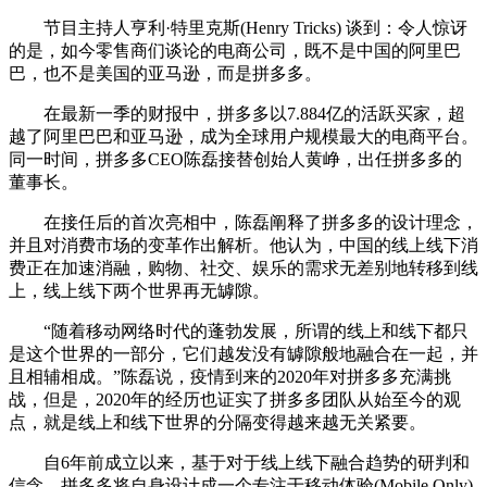
节目主持人亨利·特里克斯(Henry Tricks) 谈到：令人惊讶
的是，如今零售商们谈论的电商公司，既不是中国的阿里巴
巴，也不是美国的亚马逊，而是拼多多。
在最新一季的财报中，拼多多以7.884亿的活跃买家，超
越了阿里巴巴和亚马逊，成为全球用户规模最大的电商平台。
同一时间，拼多多CEO陈磊接替创始人黄峥，出任拼多多的
董事长。
在接任后的首次亮相中，陈磊阐释了拼多多的设计理念，
并且对消费市场的变革作出解析。他认为，中国的线上线下消
费正在加速消融，购物、社交、娱乐的需求无差别地转移到线
上，线上线下两个世界再无罅隙。
“随着移动网络时代的蓬勃发展，所谓的线上和线下都只
是这个世界的一部分，它们越发没有罅隙般地融合在一起，并
且相辅相成。”陈磊说，疫情到来的2020年对拼多多充满挑
战，但是，2020年的经历也证实了拼多多团队从始至今的观
点，就是线上和线下世界的分隔变得越来越无关紧要。
自6年前成立以来，基于对于线上线下融合趋势的研判和
信念，拼多多将自身设计成一个专注于移动体验(Mobile Only)