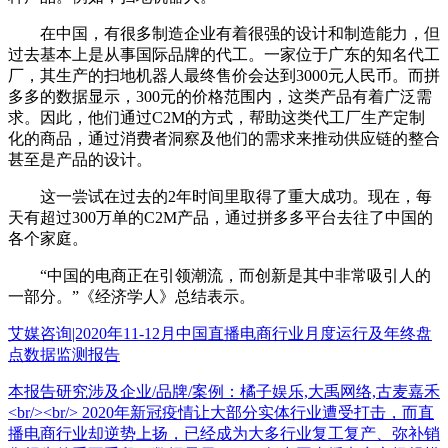
在中国，有很多制造企业有着很强的设计和制造能力，但
过去基本上是从事国际品牌的代工。一家位于广东的知名代工
厂，其生产的扫地机器人最终售价会达到3000元人民币。而拼
多多的数据显示，300元的价格范围内，这类产品有着广泛需
求。因此，他们通过C2M的方式，帮助这类代工厂生产定制
化的商品，通过消费者洞察及他们的需求来推动供应链的整合
甚至是产品的设计。
这一尝试在过去的2年时间里取得了重大成功。现在，每
天有超过300万单的C2M产品，通过拼多多平台去往了中国的
各个家庭。
“中国的电商正在引领潮流，而创新是其中非常吸引人的
一部分。”《经济学人》总结表示。
艾媒咨询|2020年11-12月中国直播电商行业月度运行及年终盘
点数据监测报告
本报告研究涉及企业/品牌/案例：橘子娱乐,大禹网络,古麦嘉禾
<br/><br/> 2020年新冠疫情让大部分实体行业遭受打击，而直
播电商行业却逆势上扬，已经成为大多行业复工复产、弥补销