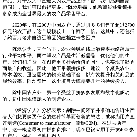
产品。对于成为中国最大的农产品上行平台，我们感到自豪，
但同时，我们可以做得更多。”陈磊强调，他希望能够带领拼
多多成为全世界最大的农产品零售平台。
2020年，有1200万中国农户，通过拼多多销售了超过2700
亿元的农产品，这个规模较上一年翻了一倍。这其中，还包括
了约百万名来自边远地区的建档立卡贫困户。
陈磊认为，直至当下，农业领域的线上渗透率始终落后于
行业平均水平。而生鲜农产品是生活必需品，优化他们的生
产、分销和消费，在创造更多社会价值的同时，也实现了影响
面最广的收益。因此，他正带领拼多多，建设一个聚焦农业、
降本增效、迅速履约的物流基础平台，以有效提升相关商品的
履约效率。陈磊预计，这个项目大概需要几年的持续投入。
除中国农户外，另一个受益于拼多多发展和数字化驱动
的，是中国规模庞大的制造企业。
《经济学人》分析表示：剔除中间环节并准确地告诉生产
者人们想要购买什么的这种简单而创新的想法，被称为用户直
连制造(Consumer-to-manufacturer，简称C2M)。在过去两年
中，这一概念最初由拼多多推出，现在已被应用于开发4000多
种产品。例如，扫地机器人。