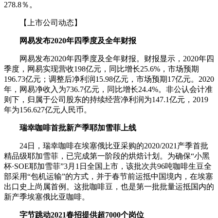
278.8％。
【上市公司动态】
网易发布2020年四季度及全年财报
网易发布2020年四季度及全年财报。财报显示，2020年四
季度，网易实现营收198亿元，同比增长25.6%，市场预期
196.73亿元；调整后净利润15.98亿元，市场预期17亿元。2020
年，网易净收入为736.7亿元，同比增长24.4%。非公认会计准
则下，归属于公司股东的持续经营净利润为147.1亿元，2019
年为156.627亿元人民币。
瑞幸咖啡首批新产季耶加雪菲上线
24日，瑞幸咖啡在埃塞俄比亚采购的2020/2021产季首批
精品级耶加雪菲，已完成第一阶段的烘焙计划。为确保“小黑
杯·SOE耶加雪菲”3月1日全国上市，该批次共96吨咖啡生豆全
部采用“包机运输”的方式，并于春节前运抵中国境内，在埃塞
出口史上尚属首例。这批咖啡豆，也是第一批批量运抵国内的
新产季埃塞俄比亚咖啡。
字节跳动2021春招提供超7000个岗位