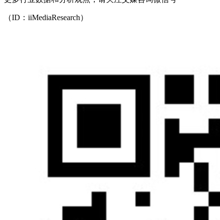
（ID：iiMediaResearch）