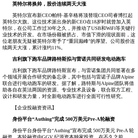
英特尔将换帅，股价连续两天大涨
英特尔宣布新CEO帕特·基辛格将顶替现CEO司睿博扛起
英特尔大旗。这位技术派出身的新CEO在18岁时就曾加入英
特尔，在公司工作过30年之久，并推动了USB和WiFi等关键行
业技术的开发。在市场份额被挤占、市值下滑的现状面前，这
位老朋友无疑被英特尔寄予了“重回巅峰”的厚望。公司股价连
续两天大涨，累计涨约11%。
吉利旗下跑车品牌路特斯拟与雷诺共同研发电动跑车
吉利旗下跑车品牌路特斯宣布，与雷诺集团共同签署在多
个领域开展合作研究的备忘录，其中包括与雷诺子品牌Alpine
联合进行电动跑车的研发。据了解，路特斯与Alpine团队将借
助各自在英法两国的资源、专业技术及设备，联合双方工程、
设计和研发力量，对全新电动跑车进行全面可行性研究。
【企业投融资资讯】
身份平台“Authing”完成 500万美元Pre-A轮融资
身份平台身份平台“Authing”宣布完成 500万美元 Pre-A 轮
融资，本轮融资由GGV 纪源资本独家投资。在不久之前，