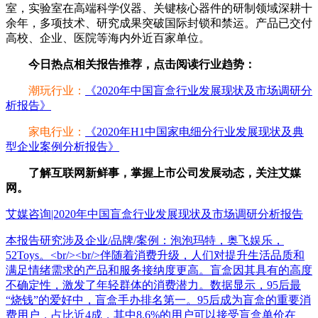
室，实验室在高端科学仪器、关键核心器件的研制领域深耕十
余年，多项技术、研究成果突破国际封锁和禁运。产品已交付
高校、企业、医院等海内外近百家单位。
今日热点相关报告推荐，点击阅读行业趋势：
潮玩行业：
《2020年中国盲盒行业发展现状及市场调研分
析报告》
家电行业：
《2020年H1中国家电细分行业发展现状及典
型企业案例分析报告》
了解互联网新鲜事，掌握上市公司发展动态，关注艾媒
网。
艾媒咨询|2020年中国盲盒行业发展现状及市场调研分析报告
本报告研究涉及企业/品牌/案例：泡泡玛特，奥飞娱乐，
52Toys。<br/><br/>伴随着消费升级，人们对提升生活品质和
满足情绪需求的产品和服务接纳度更高。盲盒因其具有的高度
不确定性，激发了年轻群体的消费潜力。数据显示，95后最
“烧钱”的爱好中，盲盒手办排名第一。95后成为盲盒的重要消
费用户，占比近4成，其中8.6%的用户可以接受盲盒单价在