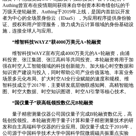
Authing曾宣布在疫情期间获得来自华创资本和奇绩创坛的千
万级天使轮融资。Authing于2019年上线，是国内首款以开发
者为中心的全场景身份云（IDaaS），为应用程序提供身份验
证、授权和用户管理服务，致力成为云计算领域的身份基础设
施，连接全球人与应用。
“维智科技WAYZ”获4000万美元A+轮融资
维智科技WAYZ宣布完成4000万美元的A+轮融资，由浦
科投资、张江集团、张江高科等共同投资。本轮融资将用于加
强在时空人工智能领域的科技创新能力、加大核心时空数据和
知识资产建设与投入，同时帮助公司产业价值落地、丰富业务
场景多元化布局、扩大时空AI全行业赋能的速度和规模。维
智科技成立于2017年，主要研发底层物联感知网、高精智能地
图、时空大数据、时空知识图谱、时空AI引擎等核心技术。
“国仪量子”获高瓴领投数亿元B轮融资
量子精密测量仪器公司国仪量子完成B轮融资数亿元，高
瓴创投领投。本轮融资用于量子计算和量子精密测量技术的研
发和自主高端科学仪器的行业应用。国仪量子成立于2016年，
公司源于中国科学技术大学中国科学院微观磁共振重点实验