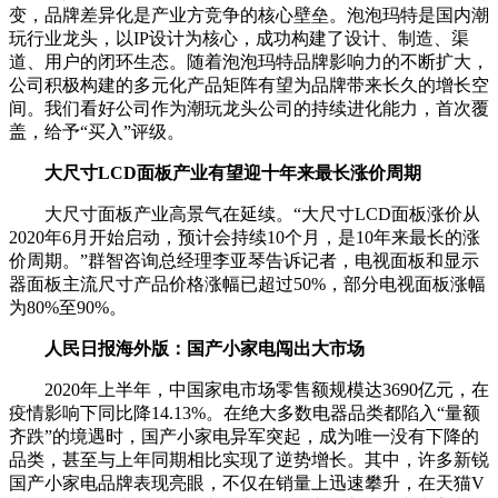
变，品牌差异化是产业方竞争的核心壁垒。泡泡玛特是国内潮
玩行业龙头，以IP设计为核心，成功构建了设计、制造、渠
道、用户的闭环生态。随着泡泡玛特品牌影响力的不断扩大，
公司积极构建的多元化产品矩阵有望为品牌带来长久的增长空
间。我们看好公司作为潮玩龙头公司的持续进化能力，首次覆
盖，给予“买入”评级。
大尺寸LCD面板产业有望迎十年来最长涨价周期
大尺寸面板产业高景气在延续。“大尺寸LCD面板涨价从
2020年6月开始启动，预计会持续10个月，是10年来最长的涨
价周期。”群智咨询总经理李亚琴告诉记者，电视面板和显示
器面板主流尺寸产品价格涨幅已超过50%，部分电视面板涨幅
为80%至90%。
人民日报海外版：国产小家电闯出大市场
2020年上半年，中国家电市场零售额规模达3690亿元，在
疫情影响下同比降14.13%。在绝大多数电器品类都陷入“量额
齐跌”的境遇时，国产小家电异军突起，成为唯一没有下降的
品类，甚至与上年同期相比实现了逆势增长。其中，许多新锐
国产小家电品牌表现亮眼，不仅在销量上迅速攀升，在天猫V