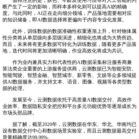
值得注意的是，肤色、年龄及使用习惯等对人工智能的判
断产生了一定的影响，而样本多样化则可以提高AI的精确
度。与此同时，AI正在走向细分领域，产品落地需要相对应
的知识储备，即AI数据选择将更偏向于内容专业化发展。
此外，训练数据的数据准确性权重逐渐上升，针对物体属
性分类将从单层级向多层级演进，精细化也将成为大势所趋。
而且，未来将有更多数据可转化为训练数据，随着更多产品落
地，迭代时间将更加清晰明确，作业高效化将成为共识。
作为业内兼具实力和代表性的AI数据采集标注服务商兼
算法类企业重要的上游服务提供商，云测数据已为智能安防、
智能驾驶、智慧金融、智慧城市、新零售、文娱等众多领域提
供AI数据服务，并支持文本、语音、图像、视频等各类型数
据的处理。
发展至今，云测数据依托于高质量AI数据交付、高效作
业效率、数据隐私安全把控和平台多元功能优势等逐渐成长为
市场头部品牌。
据了解，截至2020年，云测数据在华东、华北、华南均已
设有数据交付中心和数据场景实验室，而且云测数据最高交付
质量精确度达99.99%。