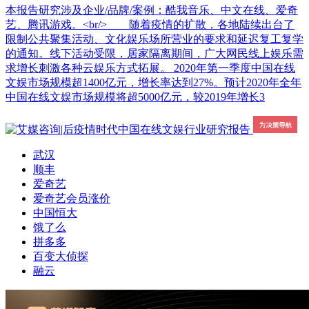
本报告研究涉及企业/品牌/案例：酷我音乐、中文在线、爱奇
艺、腾讯游戏。<br/> 随着疫情的扩散，各地陆续出台了
限制公共聚集活动、文化娱乐场所营业的要求和延迟复工复学
的通知。线下活动受限，居家隔离期间，广大网民线上娱乐需
求增长刺激各种云娱乐方式拓展。 2020年第一季度中国在线
文娱市场规模超1400亿元，增长率达到27%。预计2020年全年
中国在线文娱市场规模将超5000亿元，较2019年增长3
武汉
顺丰
爱奇艺
爱奇艺会员涨价
中国恒大
饿了么
拼多多
百变大侦探
融云