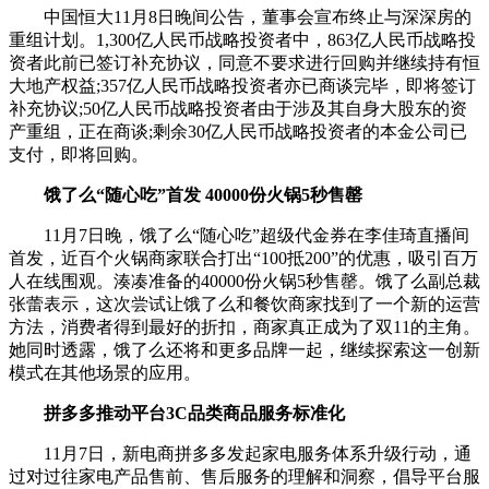
中国恒大11月8日晚间公告，董事会宣布终止与深深房的
重组计划。1,300亿人民币战略投资者中，863亿人民币战略投
资者此前已签订补充协议，同意不要求进行回购并继续持有恒
大地产权益;357亿人民币战略投资者亦已商谈完毕，即将签订
补充协议;50亿人民币战略投资者由于涉及其自身大股东的资
产重组，正在商谈;剩余30亿人民币战略投资者的本金公司已
支付，即将回购。
饿了么“随心吃”首发 40000份火锅5秒售罄
11月7日晚，饿了么“随心吃”超级代金券在李佳琦直播间
首发，近百个火锅商家联合打出“100抵200”的优惠，吸引百万
人在线围观。湊凑准备的40000份火锅5秒售罄。饿了么副总裁
张蕾表示，这次尝试让饿了么和餐饮商家找到了一个新的运营
方法，消费者得到最好的折扣，商家真正成为了双11的主角。
她同时透露，饿了么还将和更多品牌一起，继续探索这一创新
模式在其他场景的应用。
拼多多推动平台3C品类商品服务标准化
11月7日，新电商拼多多发起家电服务体系升级行动，通
过对过往家电产品售前、售后服务的理解和洞察，倡导平台服