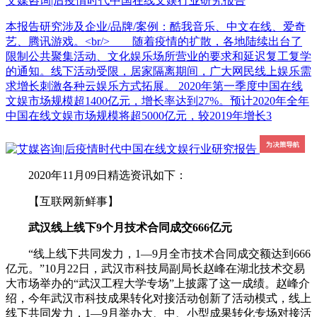
艾媒咨询|后疫情时代中国在线文娱行业研究报告
本报告研究涉及企业/品牌/案例：酷我音乐、中文在线、爱奇
艺、腾讯游戏。<br/> 随着疫情的扩散，各地陆续出台了
限制公共聚集活动、文化娱乐场所营业的要求和延迟复工复学
的通知。线下活动受限，居家隔离期间，广大网民线上娱乐需
求增长刺激各种云娱乐方式拓展。 2020年第一季度中国在线
文娱市场规模超1400亿元，增长率达到27%。预计2020年全年
中国在线文娱市场规模将超5000亿元，较2019年增长3
2020年11月09日精选资讯如下：
【互联网新鲜事】
武汉线上线下9个月技术合同成交666亿元
“线上线下共同发力，1—9月全市技术合同成交额达到666
亿元。”10月22日，武汉市科技局副局长赵峰在湖北技术交易
大市场举办的“武汉工程大学专场”上披露了这一成绩。赵峰介
绍，今年武汉市科技成果转化对接活动创新了活动模式，线上
线下共同发力，1—9月举办大、中、小型成果转化专场对接活