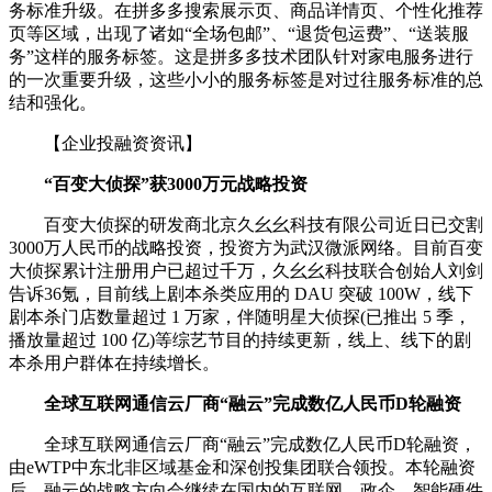
务标准升级。在拼多多搜索展示页、商品详情页、个性化推荐
页等区域，出现了诸如“全场包邮”、“退货包运费”、“送装服
务”这样的服务标签。这是拼多多技术团队针对家电服务进行
的一次重要升级，这些小小的服务标签是对过往服务标准的总
结和强化。
【企业投融资资讯】
“百变大侦探”获3000万元战略投资
百变大侦探的研发商北京久幺幺科技有限公司近日已交割
3000万人民币的战略投资，投资方为武汉微派网络。目前百变
大侦探累计注册用户已超过千万，久幺幺科技联合创始人刘剑
告诉36氪，目前线上剧本杀类应用的 DAU 突破 100W，线下
剧本杀门店数量超过 1 万家，伴随明星大侦探(已推出 5 季，
播放量超过 100 亿)等综艺节目的持续更新，线上、线下的剧
本杀用户群体在持续增长。
全球互联网通信云厂商“融云”完成数亿人民币D轮融资
全球互联网通信云厂商“融云”完成数亿人民币D轮融资，
由eWTP中东北非区域基金和深创投集团联合领投。本轮融资
后，融云的战略方向会继续在国内的互联网、政企、智能硬件