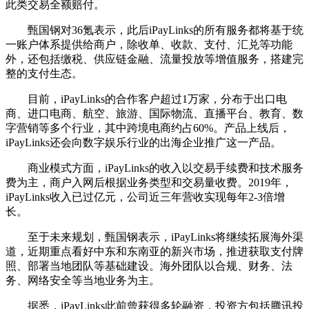
此类交易全额赔付。
甄国钢对36氪表示，此后iPayLinks的所有服务都将基于统
一账户体系提供给商户，除收单、收款、支付、汇兑等功能
外，还包括缴税、供应链金融、流量投放等增值服务，搭建完
整的支付生态。
目前，iPayLinks的合作客户超过1万家，分布于出口电
商、进口电商、航空、旅游、国际物流、直播平台、教育、数
字营销等多个行业，其中跨境电商约占60%。产品上线后，
iPayLinks还会向数字娱乐行业的出海企业推广这一产品。
商业模式方面，iPayLinks的收入以交易手续费和技术服务
费为主，商户入网后根据业务类型和交易量收费。2019年，
iPayLinks收入已过亿元，公司近三年营收实现每年2-3倍增
长。
至于未来规划，甄国钢表示，iPayLinks将继续拓展海外渠
道，近期重点看好中东和东南亚的新兴市场，推进获取支付牌
照、部署当地团队等基础建设。海外团队以合规、财务、法
务、网络安全等当地业务为主。
据悉，iPayLinks此前曾获得多轮融资，投资方包括腾讯投