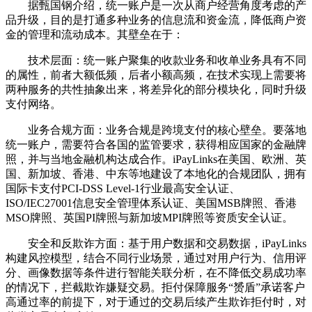
据甄国钢介绍，统一账户是一次从商户经营角度考虑的产
品升级，目的是打通多种业务的信息流和资金流，降低商户资
金的管理和流动成本。其壁垒在于：
技术层面：统一账户聚集的收款业务和收单业务具有不同
的属性，前者大额低频，后者小额高频，在技术实现上需要将
两种服务的共性抽象出来，将差异化的部分模块化，同时升级
支付网络。
业务合规方面：业务合规是跨境支付的核心壁垒。要落地
统一账户，需要符合各国的监管要求，获得相应国家的金融牌
照，并与当地金融机构达成合作。iPayLinks在美国、欧洲、英
国、新加坡、香港、中东等地建设了本地化的合规团队，拥有
国际卡支付PCI-DSS Level-1行业最高安全认证、
ISO/IEC27001信息安全管理体系认证、美国MSB牌照、香港
MSO牌照、英国PI牌照与新加坡MPI牌照等资质安全认证。
安全和反欺诈方面：基于用户数据和交易数据，iPayLinks
构建风控模型，结合不同行业场景，通过对用户行为、信用评
分、画像数据等条件进行智能关联分析，在不降低交易成功率
的情况下，拦截欺诈嫌疑交易。拒付保障服务“赟盾”承诺客户
高通过率的前提下，对于通过的交易后续产生欺诈拒付时，对