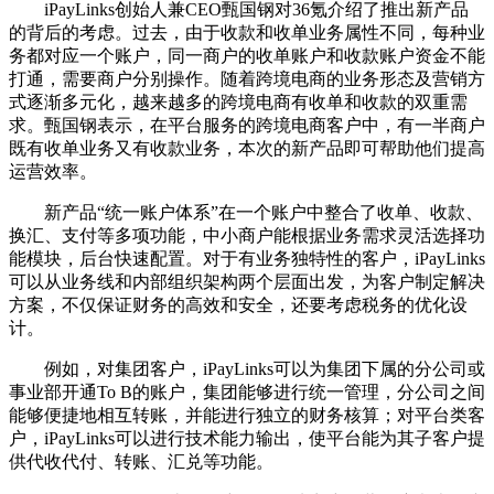
iPayLinks创始人兼CEO甄国钢对36氪介绍了推出新产品
的背后的考虑。过去，由于收款和收单业务属性不同，每种业
务都对应一个账户，同一商户的收单账户和收款账户资金不能
打通，需要商户分别操作。随着跨境电商的业务形态及营销方
式逐渐多元化，越来越多的跨境电商有收单和收款的双重需
求。甄国钢表示，在平台服务的跨境电商客户中，有一半商户
既有收单业务又有收款业务，本次的新产品即可帮助他们提高
运营效率。
新产品“统一账户体系”在一个账户中整合了收单、收款、
换汇、支付等多项功能，中小商户能根据业务需求灵活选择功
能模块，后台快速配置。对于有业务独特性的客户，iPayLinks
可以从业务线和内部组织架构两个层面出发，为客户制定解决
方案，不仅保证财务的高效和安全，还要考虑税务的优化设
计。
例如，对集团客户，iPayLinks可以为集团下属的分公司或
事业部开通To B的账户，集团能够进行统一管理，分公司之间
能够便捷地相互转账，并能进行独立的财务核算；对平台类客
户，iPayLinks可以进行技术能力输出，使平台能为其子客户提
供代收代付、转账、汇兑等功能。