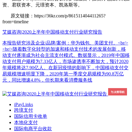
资、君联资本、元璟资本、凯洛斯等。
原文链接：https://36kr.com/p/861511404411265?
from=timeline
艾媒咨询|2020上半年中国移动支付行业研究报告
本报告研究涉及企业/品牌/案例：华为钱包、美团支付。<br/>
<br/>随着数字化转型的加速和移动支付技术的发展创新，移
动支付逐渐成为社会主流支付模式。数据显示，2019年中国移
动支付用户规模为7.33亿人，市场渗透率不断加大，预计2020
年规模将达7.90亿人。在新冠疫情的影响下，中国移动支付交
易规模增速明显下降，2020年第一季度交易规模为90.8万亿
元，同比增速4.8%，但长期来看消费服务线
iPayLinks
跨境支付
国际信用卡收单
本地化支付
国际电商平台收款