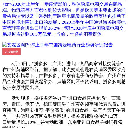
<br/>2020年上半年，受疫情影响，整体跨境电商交易在商品
端、物流端等方面都收到较大影响，但是欧美等主要市场的消
费格局转变以及一系列利于跨境电商发展的政策落地也推动了
中国跨境电商进出口的发展，2020上半年中国通过海关跨境电
商管理平台进出口增长26.2%，预计2020年底中国跨境电商交
易规模将达到10.3万亿元。当前，年轻的消费群体
8月26日，“拼多多（广州）进出口食品商家对接交流会”
在广州黄埔区举行。据了解，此次交流会是在黄埔区委区政府
的支持和指导下，由拼多多、广东省电子商务协会、广州市食
品企业协会共同发起举办，黄埔区副区长贺璐璐、拼多多副总
裁韩东原共同出席。
活动现场，拼多多还举办了“进口食品直播专场”，西班
牙、泰国、俄罗斯、德国等国驻广州商务领事和代表先后走进
直播间，为网友推荐“平价高质”的进口食品。截至当天下午两
点，一共吸引59万网友驻足围观，相关店铺涨粉接近1.2万，
日销量增长310%，并带动欧洲、东南亚进口食品关键词搜索