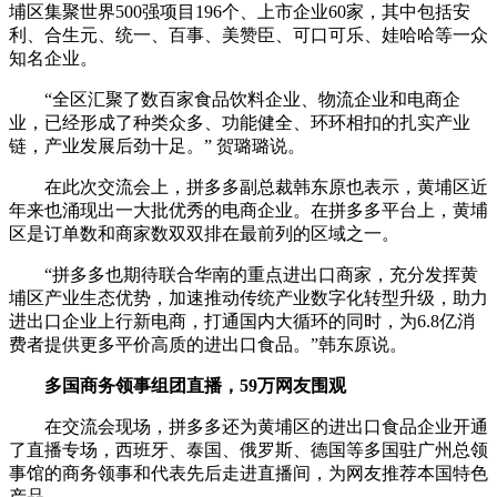
埔区集聚世界500强项目196个、上市企业60家，其中包括安
利、合生元、统一、百事、美赞臣、可口可乐、娃哈哈等一众
知名企业。
“全区汇聚了数百家食品饮料企业、物流企业和电商企
业，已经形成了种类众多、功能健全、环环相扣的扎实产业
链，产业发展后劲十足。” 贺璐璐说。
在此次交流会上，拼多多副总裁韩东原也表示，黄埔区近
年来也涌现出一大批优秀的电商企业。在拼多多平台上，黄埔
区是订单数和商家数双双排在最前列的区域之一。
“拼多多也期待联合华南的重点进出口商家，充分发挥黄
埔区产业生态优势，加速推动传统产业数字化转型升级，助力
进出口企业上行新电商，打通国内大循环的同时，为6.8亿消
费者提供更多平价高质的进出口食品。”韩东原说。
多国商务领事组团直播，59万网友围观
在交流会现场，拼多多还为黄埔区的进出口食品企业开通
了直播专场，西班牙、泰国、俄罗斯、德国等多国驻广州总领
事馆的商务领事和代表先后走进直播间，为网友推荐本国特色
产品。