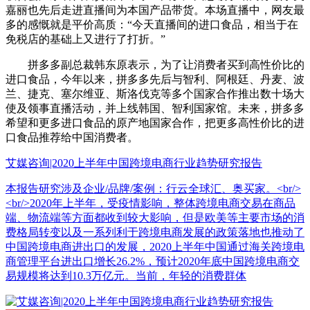
嘉丽也先后走进直播间为本国产品带货。本场直播中，网友最
多的感慨就是平价高质：“今天直播间的进口食品，相当于在
免税店的基础上又进行了打折。”
拼多多副总裁韩东原表示，为了让消费者买到高性价比的
进口食品，今年以来，拼多多先后与智利、阿根廷、丹麦、波
兰、捷克、塞尔维亚、斯洛伐克等多个国家合作推出数十场大
使及领事直播活动，并上线韩国、智利国家馆。未来，拼多多
希望和更多进口食品的原产地国家合作，把更多高性价比的进
口食品推荐给中国消费者。
艾媒咨询|2020上半年中国跨境电商行业趋势研究报告
本报告研究涉及企业/品牌/案例：行云全球汇、奥买家。<br/>
<br/>2020年上半年，受疫情影响，整体跨境电商交易在商品
端、物流端等方面都收到较大影响，但是欧美等主要市场的消
费格局转变以及一系列利于跨境电商发展的政策落地也推动了
中国跨境电商进出口的发展，2020上半年中国通过海关跨境电
商管理平台进出口增长26.2%，预计2020年底中国跨境电商交
易规模将达到10.3万亿元。当前，年轻的消费群体