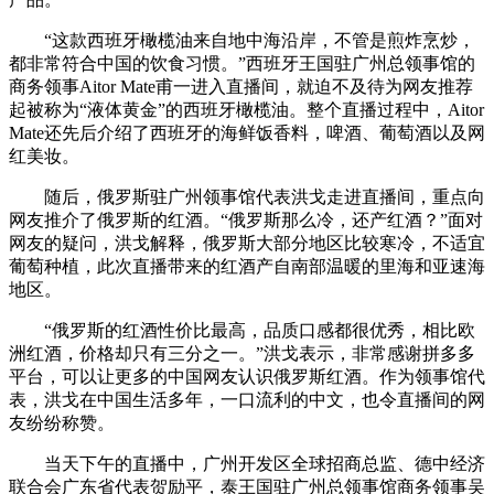
“这款西班牙橄榄油来自地中海沿岸，不管是煎炸烹炒，
都非常符合中国的饮食习惯。”西班牙王国驻广州总领事馆的
商务领事Aitor Mate甫一进入直播间，就迫不及待为网友推荐
起被称为“液体黄金”的西班牙橄榄油。整个直播过程中，Aitor
Mate还先后介绍了西班牙的海鲜饭香料，啤酒、葡萄酒以及网
红美妆。
随后，俄罗斯驻广州领事馆代表洪戈走进直播间，重点向
网友推介了俄罗斯的红酒。“俄罗斯那么冷，还产红酒？”面对
网友的疑问，洪戈解释，俄罗斯大部分地区比较寒冷，不适宜
葡萄种植，此次直播带来的红酒产自南部温暖的里海和亚速海
地区。
“俄罗斯的红酒性价比最高，品质口感都很优秀，相比欧
洲红酒，价格却只有三分之一。”洪戈表示，非常感谢拼多多
平台，可以让更多的中国网友认识俄罗斯红酒。作为领事馆代
表，洪戈在中国生活多年，一口流利的中文，也令直播间的网
友纷纷称赞。
当天下午的直播中，广州开发区全球招商总监、德中经济
联合会广东省代表贺励平，泰王国驻广州总领事馆商务领事吴