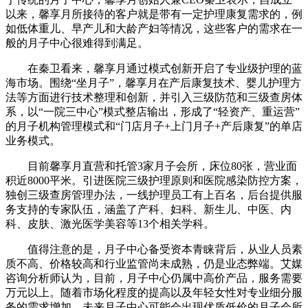
以来，馨享月所接待的客户就是带有一定护理康复需求的，例
如低体重儿、早产儿和大龄产妇等情况，这些客户的需求在一
般的月子中心很难得到满足。
在秦卫看来，馨享月通过模式创新开启了专业级护理的蓝
海市场。围绕“坐月子”，馨享月在产后康复技术、婴儿护理方
法等方面进行技术整理和创新，并引入三级防范和三级查房体
系，以“一院三中心”模式整店输出，形成了“轻资产、重运营”
的月子机构管理模式和“门店月子+上门月子+产后康复”的单店
业务模式。
目前馨享月直营和托管3家月子会所，床位80张，营业面
积近8000平米。引进医院三级护理原则和医院感染防控方案，
独创三级查房管理办法，一线护理员工有上百名，后台提供服
务支持的专家队伍，涵盖了产科、妇科、新生儿、中医、内
科、皮肤、激光医学美容等13个相关学科。
值得注意的是，月子中心备受资本青睐背后，从业人员素
质不高、价格较高和行业监管尚未成熟，仍是业态弊端。艾媒
咨询分析师认为，目前，月子中心仍属中高价产品，服务需要
万元以上。随着市场化程度的提高以及年轻女性对专业细分服
务的需求增加，未来月子中心可能会出现优质低价的月子会所