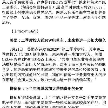
易云音乐独家开唱，这也是TFBOYS成军七年以来的首次全线
上演唱会。演唱会售票数破百万;最高同时在线人数达78.6万，
打破线上付费演唱会世界纪录。网易云音乐全面主导策划并参
与了制作、互动、宣发、周边衍生品开发等线上演唱会全链路
流程。
【上市公司动态】
美团：二季度投入近30W电单车，未来将进一步加大投入
8月21日，美团点评发布2020年第二季度财报，其中称二
季度投入了近30万辆电单车，未来将进一步加大投入。美团
CEO王兴在财报电话会议上表示，“共享电单车业务高频率的
消费场景蕴含着巨大的市场机遇，对美团而言具有长远的战略
意义，其更高效的平均周转率将带来更好的单位经济效益，显
示出短期内实现盈利的可能，我们相信这一业务拥有更大的潜
在市场并会加大投入，致力于成为这一行业的领军者。”
拼多多：下半年将继续加大营销费用的开支
拼多多业绩会透露，上半年的营销开支竞争对手主要是在
电子类产品，而我们主要是在一些购买频率比较高的产品。那
么在下半年，我们会继续加大营销费用的开支。