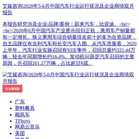
艾媒咨询|2020年5-6月中国汽车行业运行状况及企业商情双月
报告
本报告研究涉及企业/品牌/案例：蔚来汽车，比亚迪。<br/>
<br/>2020年6月中国汽车产业逐步回归正轨，乘用车产销量都
有一定增长。狭义乘用车综合销量排名前十的多为合资品牌，
自主品牌仅有吉利汽车和长安汽车入围。从汽车质量看，2020
上半年，汽车行业实施召回有93次事件，召回总量约321.44万
辆，较去年同期增长约16.4%。发动机问题是汽车召回的主要
原因，共召回261.27万辆，占比超过8成。
广东
塑料餐具
顺风车
TFboys
网易云音乐
美团