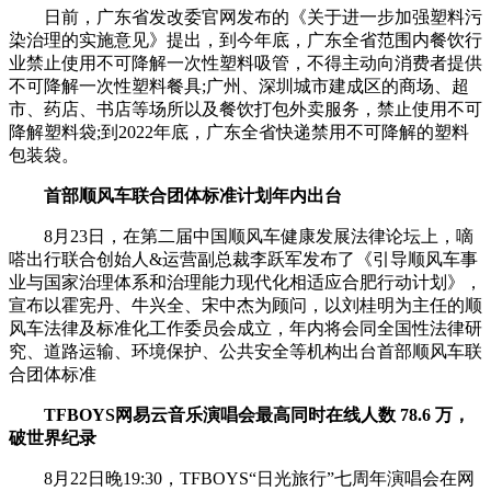
日前，广东省发改委官网发布的《关于进一步加强塑料污
染治理的实施意见》提出，到今年底，广东全省范围内餐饮行
业禁止使用不可降解一次性塑料吸管，不得主动向消费者提供
不可降解一次性塑料餐具;广州、深圳城市建成区的商场、超
市、药店、书店等场所以及餐饮打包外卖服务，禁止使用不可
降解塑料袋;到2022年底，广东全省快递禁用不可降解的塑料
包装袋。
首部顺风车联合团体标准计划年内出台
8月23日，在第二届中国顺风车健康发展法律论坛上，嘀
嗒出行联合创始人&运营副总裁李跃军发布了《引导顺风车事
业与国家治理体系和治理能力现代化相适应合肥行动计划》，
宣布以霍宪丹、牛兴全、宋中杰为顾问，以刘桂明为主任的顺
风车法律及标准化工作委员会成立，年内将会同全国性法律研
究、道路运输、环境保护、公共安全等机构出台首部顺风车联
合团体标准
TFBOYS网易云音乐演唱会最高同时在线人数 78.6 万，
破世界纪录
8月22日晚19:30，TFBOYS“日光旅行”七周年演唱会在网