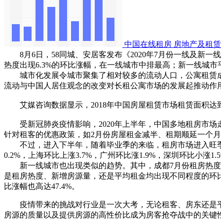
中国在线租房
房地产及租赁
8月6日，58同城、安居客发布《2020年7月份一线及新
热度出现6.3%的环比涨幅，在一线城市中排最高；新一线城
城市化发展令城市聚集了相对较多的流动人口，公寓租赁成为
流动与中国人居住观念的改变对长租公寓市场的发展起推动作
艾媒咨询数据显示，2018年中国房屋租赁市场租赁面积达到6
受新冠肺炎疫情影响，2020年上半年，中国多地租房市场
针对租客的优惠政策，如2月份房屋租金减半、租期顺延一个
不过，进入下半年，随着毕业季的来临，租房市场进入旺季，
0.2%，上海环比上涨3.7%，广州环比涨1.9%，深圳环比小涨1.
新一线城市也出现类似的趋势。其中，成都7月份租房热度环比
是租房热度、新增房源量，还是平均租金均出现不同程度的环比上
比涨幅也高达47.4%。
疫情带来的挑战对行业是一次大考，无论租客、房东还是平
房源的质量以及提供房源的高性价比成为房客抢夺战中的关键