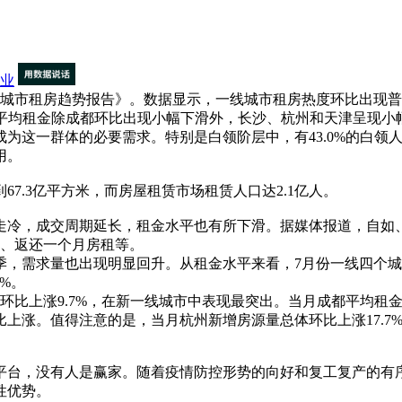
业
一线城市租房趋势报告》。数据显示，一线城市租房热度环比出现
市平均租金除成都环比出现小幅下滑外，长沙、杭州和天津呈现小
这一群体的必要需求。特别是白领阶层中，有43.0%的白领
用。
7.3亿平方米，而房屋租赁市场租赁人口达2.1亿人。
走冷，成交周期延长，租金水平也有所下滑。据媒体报道，自如
月、返还一个月房租等。
需求量也出现明显回升。从租金水平来看，7月份一线四个城
5%。
上涨9.7%，在新一线城市中表现最突出。当月成都平均租金略
涨。值得注意的是，当月杭州新增房源量总体环比上涨17.7%
台，没有人是赢家。随着疫情防控形势的向好和复工复产的有序
性优势。