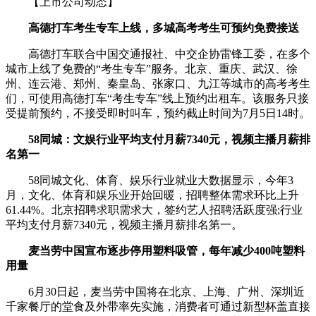
【上市公司动态】
高德打车考生专车上线，多城高考考生可预约免费接送
高德打车联合中国交通报社、中交企协雷锋工委，在多个
城市上线了免费的“考生专车”服务。北京、重庆、武汉、徐
州、连云港、郑州、秦皇岛、张家口、九江等城市的高考考生
们，可使用高德打车“考生专车”线上预约出租车。该服务只接
受提前预约，不接受即时叫车，预约截止时间为7月5日14时。
58同城：文娱行业平均支付月薪7340元，视频主播月薪排
名第一
58同城文化、体育、娱乐行业就业大数据显示，今年3
月，文化、体育和娱乐业开始回暖，招聘整体需求环比上升
61.44%。北京招聘求职需求大，签约艺人招聘活跃度强;行业
平均支付月薪7340元，视频主播月薪排名第一。
麦当劳中国宣布逐步停用塑料吸管，每年减少400吨塑料
用量
6月30日起，麦当劳中国将在北京、上海、广州、深圳近
千家餐厅的堂食及外带率先实施，消费者可通过新型杯盖直接