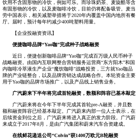
饮用不含固形物的冷饮，例如可乐。而珍珠奶茶、麦旋酷等含
有固形物的冷饮，以及麦咖啡冷饮，目前仍将配备吸管。麦当
劳中国表示，相关减塑举措将于2020年内覆盖中国内地所有餐
厅。届时，预计每年约减少400吨塑料用量。
【企业投融资资讯】
便捷咖啡品牌“Yao咖”完成种子战略融资
近日，便捷创新咖啡品牌“Yao咖”完成百万级人民币种子
战略融资。由国内互联网整合营销服务运营商“东方阳木”和国
内咖啡冷萃液生产企业“魔饮咖啡”战略投资，三方就Yao咖品
牌的产业链整合，以及品牌营销达成战略合作。本轮资金主要
用于Yao咖的品牌市场推广，以及产品线上销售业务。
广汽蔚来下半年将完成首轮融资，数额和阵容已基本敲定
广汽蔚来将在今年下半年完成其首轮pre-A融资，并且数
额和融资阵容已经基本敲定。广汽蔚来内部一位人士表示，在
后续资金到位之后，广汽蔚来将进入真正的发力阶段。广汽蔚
来成立于2017年8月，是由广汽集团和蔚来汽车合资建成。
在线鲜花递送公司“Colvin”获1400万欧元B轮融资