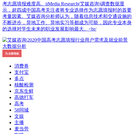
考志愿填报难度高。iiMedia Research(艾媒咨询)调查数据显
示，超四成中国高考关注者将专业选择作为志愿填报时的首要
考量因素。艾媒咨询分析师认为，随着信息技术和交通设施的
不断进步，异地工作、异地实习等都成为可能，因此专业本身
的选择对学生未来的职业发展影响最大。<br/
消费券
支付宝
多点
核酸检测
京东生鲜
高德打车
高考
58同城
文娱
主播
麦当劳