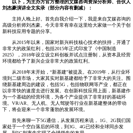
以下，为主办方官方整理的艾媒咨询资深分析师、合伙人
刘杰豪演讲全文实录（部分内容有删减）：
主持人晚上好。首先自我介绍一下，我是来自艾媒咨询的
高级分析师刘杰豪。今天非常有幸在这里给大家做一个关于创
新科技应用专题的分享。
从2015年以来，国家对新兴科技核心技术的扶持，开通了
非常大的政策红利，包括2015年正式印发了《中国制造
2025》，2018年设立设立科创板并试点注册制，从资本及经营
环境都给予了新兴企业非常大的政策红利。
从2018年末开始，“新基建”被提及。在2019年，从行业环
境到二级市场，大家其实对新基建都给予了非常大的关注。围
绕新基建周边的建设，包括5G，包括物联网等产业，都正在
以非常快的速度去进行发展。在创新科技应用上面，新基建作
为一个基础的经营环境，为各个产业提供了非常好的基础环
境。VR/AR、无人机、无人驾驶等行业在新基建整体的带动
下，将会迎来一个非常蓬勃的发展环境。
首先来聊一下5G通信，从发展历程来说， 1G、2G我们国
家处于一个空白落后的环境，到3G、4G已经和全球同步发
展，到5G则率先实现了全球领先的布局。