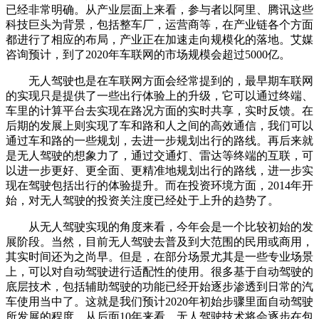
已经非常明确。从产业层面上来看，参与者以阿里、腾讯这些
科技巨头为背景，包括整车厂，运营商等，在产业链各个方面
都进行了相应的布局，产业正在加速走向规模化的落地。艾媒
咨询预计，到了2020年车联网的市场规模会超过5000亿。
无人驾驶也是在车联网方面会经常提到的，最早期车联网
的实现只是提供了一些出行体验上的升级，它可以通过终端、
车里的计算平台去实现在路况方面的实时共享，实时反馈。在
后期的发展上则实现了车和路和人之间的高效通信，我们可以
通过车和路的一些规划，去进一步规划出行的路线。再后来就
是无人驾驶的想象力了，通过交通灯、雷达等终端的互联，可
以进一步更好、更全面、更精准地规划出行的路线，进一步实
现在驾驶包括出行的体验提升。而在投资环境方面，2014年开
始，对无人驾驶的投资关注度已经处于上升的趋势了。
从无人驾驶实现的角度来看，今年会是一个比较初始的发
展阶段。当然，目前无人驾驶去普及到大范围的民用或商用，
其实时间还为之尚早。但是，在部分场景尤其是一些专业场景
上，可以对自动驾驶进行适配性的使用。很多基于自动驾驶的
底层技术，包括辅助驾驶的功能已经开始逐步渗透到日常的汽
车使用当中了。这就是我们预计2020年初始步骤里面自动驾驶
所发展的程度。从后面10年来看，无人驾驶技术将会逐步在包