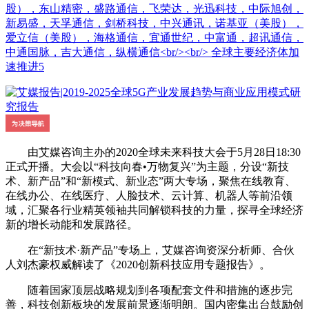
股），东山精密，盛路通信，飞荣达，光迅科技，中际旭创，
新易盛，天孚通信，剑桥科技，中兴通讯，诺基亚（美股），
爱立信（美股），海格通信，宜通世纪，中富通，超讯通信，
中通国脉，吉大通信，纵横通信<br/><br/> 全球主要经济体加
速推进5
由艾媒咨询主办的2020全球未来科技大会于5月28日18:30
正式开播。大会以“科技向春•万物复兴”为主题，分设“新技
术、新产品”和“新模式、新业态”两大专场，聚焦在线教育、
在线办公、在线医疗、人脸技术、云计算、机器人等前沿领
域，汇聚各行业精英领袖共同解锁科技的力量，探寻全球经济
新的增长动能和发展路径。
在“新技术·新产品”专场上，艾媒咨询资深分析师、合伙
人刘杰豪权威解读了《2020创新科技应用专题报告》。
随着国家顶层战略规划到各项配套文件和措施的逐步完
善，科技创新板块的发展前景逐渐明朗。国内密集出台鼓励创