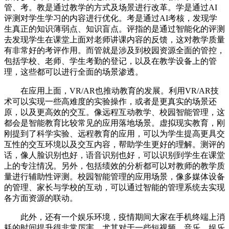
管、考。教是通过教学的方式及场景进行改革。学是通过AI
评测对学生学习的内容进行优化。考是通过AI考核，发现学
生真正的知识薄弱点、知识盲点。评指的是通过智能化的评测
去发现学生在课堂上面对老师讲课内容的反馈，这对教学质量
有非常好的考评作用。而管就是涉及到校园资源全面的管控，
包括学校、老师、学生考勤的登记，以及在教学设备上的管
理，这些都可以进行全面的场景渗透。
在应用上面，VR/AR也推动教育的发展。利用VR/AR技
术可以实现一些高难度的实验操作，或者是更真实的场景还
原，以及更高效的交互。像远程互动教学、校园智能管理，这
都会是智能教育比较常见的应用落地场景。虚拟现实教育，刚
刚提到了科学实验、远程教育的应用，可以为学生提高更具交
互性的交互环境以及交互内容，帮助学生更好的理解。测评的
话，像人脸识别也好，语音识别也好，可以识别到学生在课堂
上的专注情况。另外，包括绩效的分析都可以对教师的教学质
量进行辅助性评测。校园智能管理的应用场景，像多媒体设备
的管理、家长与学校的互动，可以通过智能的管理系统去实现
各方面资源的联动。
此外，还有一个娱乐环境，疫情期间大家在手机终端上消
耗的时间提升得非常厉害，尤其对于一些短视频、音乐、娱乐