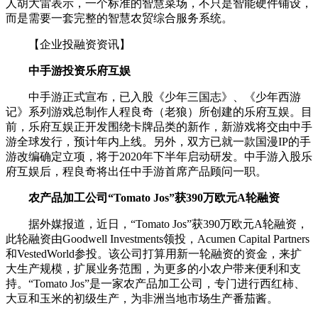
人胡大雷表示，一个标准的智慧菜场，不只是智能硬件铺设，
而是需要一套完整的智慧农贸综合服务系统。
【企业投融资资讯】
中手游投资乐府互娱
中手游正式宣布，已入股《少年三国志》、《少年西游
记》系列游戏总制作人程良奇（老狼）所创建的乐府互娱。目
前，乐府互娱正开发围绕卡牌品类的新作，新游戏将交由中手
游全球发行，预计年内上线。另外，双方已就一款国漫IP的手
游改编确定立项，将于2020年下半年启动研发。中手游入股乐
府互娱后，程良奇将出任中手游首席产品顾问一职。
农产品加工公司“Tomato Jos”获390万欧元A轮融资
据外媒报道，近日，“Tomato Jos”获390万欧元A轮融资，
此轮融资由Goodwell Investments领投，Acumen Capital Partners
和VestedWorld参投。该公司打算用新一轮融资的资金，来扩
大生产规模，扩展业务范围，为更多的小农户带来便利和支
持。“Tomato Jos”是一家农产品加工公司，专门进行西红柿、
大豆和玉米的初级生产，为非洲当地市场生产番茄酱。