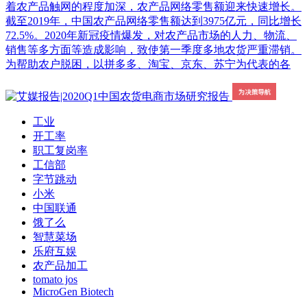
着农产品触网的程度加深，农产品网络零售额迎来快速增长。
截至2019年，中国农产品网络零售额达到3975亿元，同比增长
72.5%。2020年新冠疫情爆发，对农产品市场的人力、物流、
销售等多方面等造成影响，致使第一季度多地农货严重滞销。
为帮助农户脱困，以拼多多、淘宝、京东、苏宁为代表的各
工业
开工率
职工复岗率
工信部
字节跳动
小米
中国联通
饿了么
智慧菜场
乐府互娱
农产品加工
tomato jos
MicroGen Biotech