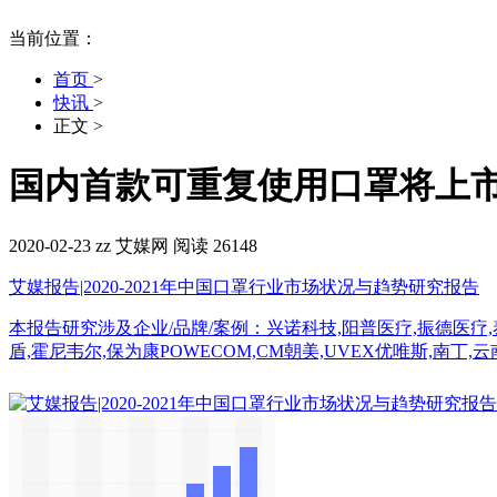
当前位置：
首页
>
快讯
>
正文
>
国内首款可重复使用口罩将上市
2020-02-23
zz
艾媒网
阅读 26148
艾媒报告|2020-2021年中国口罩行业市场状况与趋势研究报告
本报告研究涉及企业/品牌/案例：兴诺科技,阳普医疗,振德医疗,泰
盾,霍尼韦尔,保为康POWECOM,CM朝美,UVEX优唯斯,南丁,云南白