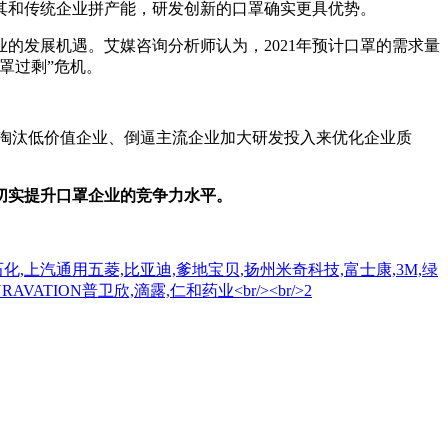
和传统企业拼产能，研发创新的口罩确实更具优势。
的发展机遇。艾媒咨询分析师认为，2021年预计口罩的需求量
罩过剩”危机。
淘汰低价值企业、倒逼主流企业加大研发投入来优化企业质
切实提升口罩企业的竞争力水平。
化,上汽通用五菱,比亚迪,爹地宝贝,扬州米奇科技,富士康,3M,绿
ATION普卫欣,滴露,仁和药业<br/><br/>2