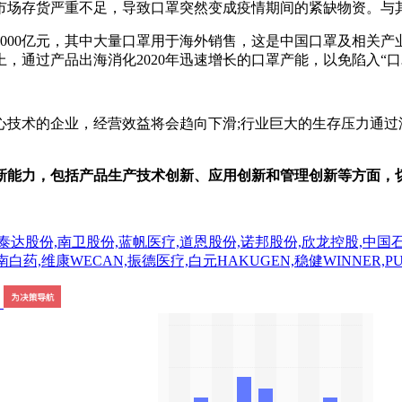
场存货严重不足，导致口罩突然变成疫情期间的紧缺物资。与其
000亿元，其中大量口罩用于海外销售，这是中国口罩及相关产业
，通过产品出海消化2020年迅速增长的口罩产能，以免陷入“口
术的企业，经营效益将会趋向下滑;行业巨大的生存压力通过
新能力，包括产品生产技术创新、应用创新和管理创新等方面，
达股份,南卫股份,蓝帆医疗,道恩股份,诺邦股份,欣龙控股,中国石
药,维康WECAN,振德医疗,白元HAKUGEN,稳健WINNER,PURAV