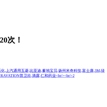
20次！
化,上汽通用五菱,比亚迪,爹地宝贝,扬州米奇科技,富士康,3M,绿
ATION普卫欣,滴露,仁和药业<br/><br/>2