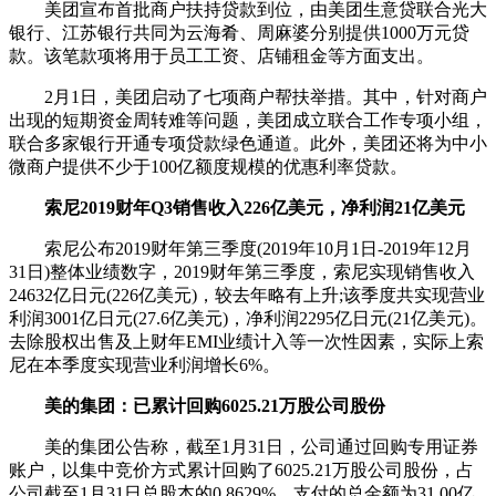
美团宣布首批商户扶持贷款到位，由美团生意贷联合光大
银行、江苏银行共同为云海肴、周麻婆分别提供1000万元贷
款。该笔款项将用于员工工资、店铺租金等方面支出。
2月1日，美团启动了七项商户帮扶举措。其中，针对商户
出现的短期资金周转难等问题，美团成立联合工作专项小组，
联合多家银行开通专项贷款绿色通道。此外，美团还将为中小
微商户提供不少于100亿额度规模的优惠利率贷款。
索尼2019财年Q3销售收入226亿美元，净利润21亿美元
索尼公布2019财年第三季度(2019年10月1日-2019年12月
31日)整体业绩数字，2019财年第三季度，索尼实现销售收入
24632亿日元(226亿美元)，较去年略有上升;该季度共实现营业
利润3001亿日元(27.6亿美元)，净利润2295亿日元(21亿美元)。
去除股权出售及上财年EMI业绩计入等一次性因素，实际上索
尼在本季度实现营业利润增长6%。
美的集团：已累计回购6025.21万股公司股份
美的集团公告称，截至1月31日，公司通过回购专用证券
账户，以集中竞价方式累计回购了6025.21万股公司股份，占
公司截至1月31日总股本的0.8629%，支付的总金额为31.00亿