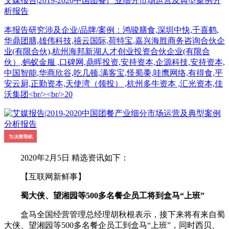
艾媒报告|2019-2020中国团餐产业细分市场运营及典型案例分
析报告
本报告研究涉及企业/品牌/案例：鸿骏膳食,深圳中快,千喜鹤,
华鼎团膳,雄伟科技,禧云国际,荷特宝,嘉兴海胜商务咨询合伙企
业(有限合伙),杭州海邦新湖人才创业投资合伙企业(有限合
伙）,蚂蚁金服 ,口碑网,鼎晖投资,安持资本,企源科技,安持资本,
中国智能,华商欣谷,吃几顿,满客宝,怪蜀黍,哇鹰网络,有得食,平
安云厨,正勤资本,天使湾（领投） ,杭州多牛资本 ,汇光资本,佳
沃集团<br/><br/>20
2020年2月5日 精选资讯如下：
【互联网新鲜事】
蜀大侠、望湘园等500多名餐企员工将到盒马“上班”
盒马全国经营管理总经理胡秋根表示，接下来将有来自蜀
大侠、望湘园等500多名餐企员工到盒马“上班”，同时西贝、