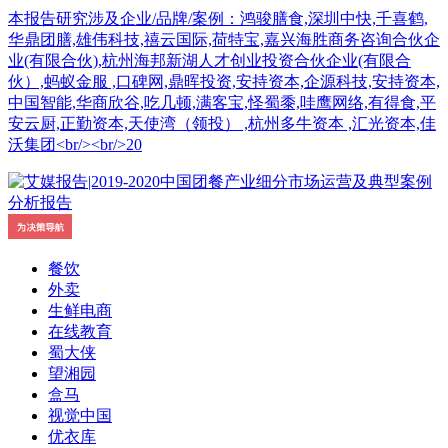
本报告研究涉及企业/品牌/案例：鸿骏膳食,深圳中快,千喜鹤,
华鼎团膳,雄伟科技,禧云国际,荷特宝,嘉兴海胜商务咨询合伙企
业(有限合伙),杭州海邦新湖人才创业投资合伙企业(有限合
伙）,蚂蚁金服 ,口碑网,鼎晖投资,安持资本,企源科技,安持资本,
中国智能,华商欣谷,吃几顿,满客宝,怪蜀黍,哇鹰网络,有得食,平
安云厨,正勤资本,天使湾（领投） ,杭州多牛资本 ,汇光资本,佳
沃集团<br/><br/>20
餐饮
外卖
生鲜电商
在线教育
蜀大侠
望湘园
盒马
视觉中国
优衣库