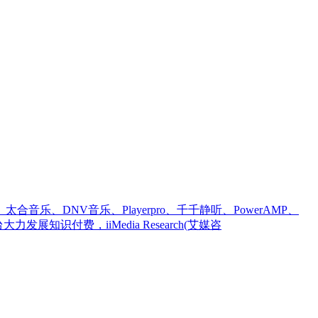
DNV音乐、Playerpro、千千静听、PowerAMP、
力发展知识付费，iiMedia Research(艾媒咨