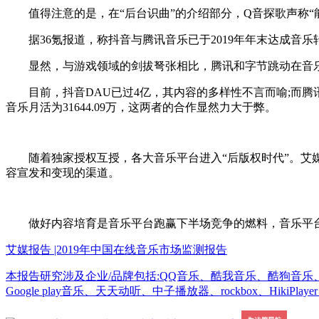
值得注意的是，在“后台识曲”的介绍部分，Q音探歌声称“
据36氪报道，称抖音与腾讯音乐已于2019年年末达成音
显然，与游戏领域的剑拔弩张相比，腾讯和字节跳动在音乐
目前，抖音DAU已过4亿，其内容的多样性不言而喻;而腾讯音
音乐月活为31644.09万，这两者的合作显然力大于弊。
随着独家授权互授，各大音乐平台进入“后版权时代”。艾媒
容宣发和变现的渠道。
做好内容培育是音乐平台跑赢下半场竞争的燃料，音乐平台
艾媒报告 |2019年中国在线音乐市场监测报告
本报告研究涉及企业/品牌包括:QQ音乐、酷我音乐、酷狗音乐、网
Google play音乐、天天动听、中子播放器、rockbox、HikiPl