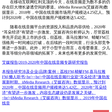
在移动互联网红利见顶的今天，在线音频是为数不多的仍
存在巨大增长渗透空间的赛道。iiMedia Research(艾媒咨询)数
据显示， 2018年，中国在线音频市场用户规模达4.25亿人。预
计到2020年，中国在线音频用户规模将达5.42亿。
随着在线音频平台的资源投入和品质内容供给，2020年
“耳朵经济”有望进一步激发。艾媒咨询分析师认为，尽管荔枝
率先开启赴美上市的步伐，但荔枝、喜马拉雅FM、蜻蜓FM三
强格局一时间难以打破，在后续的一段时间里，行业头部竞争
将进一步加剧。此外，对于小型平台而言，在母婴垂直、少儿
垂直等细分内容领域的拓展下，未来也将有更多的发展空间。
艾媒报告|2019-2020年中国在线音频专题研究报告
本报告研究涉及企业/品牌/案例：荔枝FM,蜻蜓FM,喜马拉雅
FM,懒人听书<br/><br/>中国在线音频行业迎“耳朵经济”蓬勃发
展新时期。iiMedia Research（艾媒咨询）数据显示，预计到
2020年，中国在线音频用户规模将达5.42亿。2020年“耳朵经
济”有望进一步激发，内容生态建设仍是发展之关键。
<br/>iiMedia Research（艾媒咨询）数据显示， 2019年中国在
线音