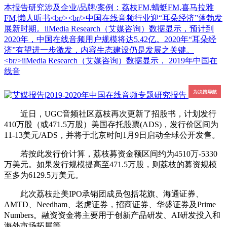
本报告研究涉及企业/品牌/案例：荔枝FM,蜻蜓FM,喜马拉雅
FM,懒人听书<br/><br/>中国在线音频行业迎“耳朵经济”蓬勃发
展新时期。iiMedia Research（艾媒咨询）数据显示，预计到
2020年，中国在线音频用户规模将达5.42亿。2020年“耳朵经
济”有望进一步激发，内容生态建设仍是发展之关键。
<br/>iiMedia Research（艾媒咨询）数据显示， 2019年中国在
线音
近日，UGC音频社区荔枝再次更新了招股书，计划发行
410万股（或471.5万股）美国存托股票(ADS)，发行价区间为
11-13美元/ADS，并将于北京时间1月9日启动全球公开发售。
若按此发行价计算，荔枝募资金额区间约为4510万-5330
万美元。如果发行规模提高至471.5万股，则荔枝的募资规模
至多为6129.5万美元。
此次荔枝赴美IPO承销团成员包括花旗、海通证券、
AMTD、Needham、老虎证券，招商证券、华盛证券及Prime
Numbers。融资资金将主要用于创新产品研发、AI研发投入和
海外市场拓展等。