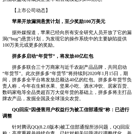
【上市公司动态】
苹果开放漏洞悬赏计划，至少奖励100万美元
据外媒报道，苹果已经向所有安全研究人员开放了它的漏
洞(“bug”)悬赏计划，为发现它的操作系统中的主要缺陷提供
100万美元或更多的奖励。
拼多多启动“年货节”，将发放40亿红包
拼多多联合三十万商家与近千农副产品品牌，共同启动
“年货节”。此次拼多多“年货节”将持续到2020年1月15日，期
间，拼多多全平台将发放总额达40亿的红包。拼多多年货节负
责人称，今年在生鲜水果、坚果小吃、酒水冲饮、居家百货、
数码家电等全品类超百万大促年货的基础上，拼多多将主打品
牌农产品，发掘全国及全球顶尖农货。
QQ回应“因侵害用户权益行为被工信部通报”称：已进行
调整
针对腾讯QQ(8.2.0版本)被工信部通报所涉问题，QQ回应
称：高度重视并持续自查，已针对相关问题进行调整优化，并