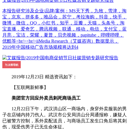
艾媒报告|2019中国电商促销节日社媒营销专题研究报告
本报告研究涉及企业/品牌/案例：MS天下秀，九牧，雪津，淘
宝，京东，拼多多，唯品会，苏宁，考拉海购，抖音，快手，
微博，微信，QQ，小红书，知乎，豆瓣，天猫，头条号，淘
宝直播，爱奇艺，腾讯视频，联通，移动，电信，支付宝，蓝
月亮，宝洁，荣耀，夏普，贝壳视频，papitube，哔哩哔哩，
优酷等<br/><br/>iiMedia Research（艾媒咨询）数据显示，
2019年中国移动广告市场规模将达到4
2019年12月23日 精选资讯如下：
【互联网新鲜事】
美团官方回应外卖员刺死商场员工
12月22日下午，武汉洪山区一商场内，身穿外卖服装的男
子在店铺内持刀伤人。武汉市公安局洪山分局通报称，嫌疑人
已被警方控制，系外卖配送员，与商场员工发生口角后将其刺
伤，现受伤男子已无生命体征。