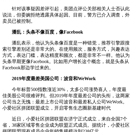
针对该事疑因差评引起，美团点评公关部相关人士否认此
说法，但委婉拒绝透露具体起因。目前，警方已介入调查，外
卖员已被控制。
潘乱：头条不像百度，像Facebook
潘乱表示，他认为头条像百度是一种错觉，推荐引擎跟搜
索引擎差别还是非常大的。在使用频次，服务方式，兴趣表达
方式，表达门槛，表达精度和频次，都是非常不一样。他认为
头条早期更像Facebook。比如用户增长这个概念，就是头条从
Facebook那边学过来的。
2019年度最差美国公司：波音和WeWork
今年标普500指数涨近30%，太多公司涨势喜人，年度最
佳美股公司很难评判。但2019年年度最差公司的头衔，这两家
公司当之无愧：最差上市公司波音和最差私人公司WeWork。
小爱社区拼团联盟成立，开启零售生态圈新基建时代
近日，小爱社区拼团联盟在济宁正式成立，来自全国7个
省，38家区域零售企业成为联盟正式成员。据统计，小爱社区
拼团联盟现有成员企业年销售规模达到238亿元。