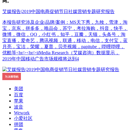
网。
艾媒报告|2019中国电商促销节日社媒营销专题研究报告
本报告研究涉及企业/品牌/案例：MS天下秀，九牧，雪津，淘
宝，京东，拼多多，唯品会，苏宁，考拉海购，抖音，快手，
微博，微信，QQ，小红书，知乎，豆瓣，天猫，头条号，淘
宝直播，爱奇艺，腾讯视频，联通，移动，电信，支付宝，蓝
月亮，宝洁，荣耀，夏普，贝壳视频，papitube，哔哩哔哩，
优酷等<br/><br/>iiMedia Research（艾媒咨询）数据显示，
2019年中国移动广告市场规模将达到4
美团
百度
苹果
波音
Wework
小爱社区
拼团