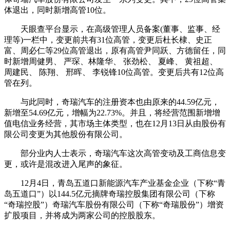
体退出，同时新增高管10位。
天眼查平台显示，在高级管理人员备案(董事、监事、经
理等)一栏中，变更前共有31位高管，变更后杜长棣、史正
富、周必仁等29位高管退出，原有高管尹同跃、方德留任，同
时新增周健男、 严琛、林隆华、 张劲松、 夏峰、 黄祖超、
周建民、 陈翔、 邢晖、 李锐锋10位高管。变更后共有12位高
管在列。
与此同时，奇瑞汽车的注册资本也由原来的44.59亿元，
新增至54.69亿元，增幅为22.73%。并且，将经营范围新增增
值电信业务经营，其市场主体类型，也在12月13日从由股份有
限公司变更为其他股份有限公司。
部分业内人士表示，奇瑞汽车这次高管变动及工商信息变
更，或许是混改进入尾声的象征。
12月4日，青岛五道口新能源汽车产业基金企业（下称“青
岛五道口”）以144.5亿元摘牌奇瑞控股集团有限公司（下称
“奇瑞控股”）奇瑞汽车股份有限公司（下称“奇瑞股份”）增资
扩股项目，并将成为两家公司的控股股东。