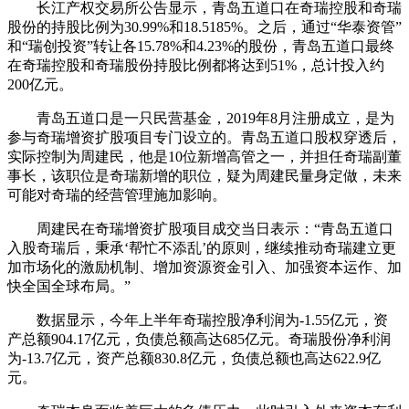
长江产权交易所公告显示，青岛五道口在奇瑞控股和奇瑞
股份的持股比例为30.99%和18.5185%。之后，通过“华泰资管”
和“瑞创投资”转让各15.78%和4.23%的股份，青岛五道口最终
在奇瑞控股和奇瑞股份持股比例都将达到51%，总计投入约
200亿元。
青岛五道口是一只民营基金，2019年8月注册成立，是为
参与奇瑞增资扩股项目专门设立的。青岛五道口股权穿透后，
实际控制为周建民，他是10位新增高管之一，并担任奇瑞副董
事长，该职位是奇瑞新增的职位，疑为周建民量身定做，未来
可能对奇瑞的经营管理施加影响。
周建民在奇瑞增资扩股项目成交当日表示：“青岛五道口
入股奇瑞后，秉承‘帮忙不添乱’的原则，继续推动奇瑞建立更
加市场化的激励机制、增加资源资金引入、加强资本运作、加
快全国全球布局。”
数据显示，今年上半年奇瑞控股净利润为-1.55亿元，资
产总额904.17亿元，负债总额高达685亿元。奇瑞股份净利润
为-13.7亿元，资产总额830.8亿元，负债总额也高达622.9亿
元。