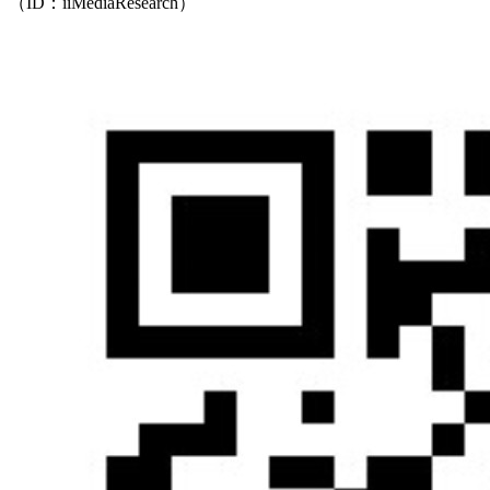
（ID：iiMediaResearch）