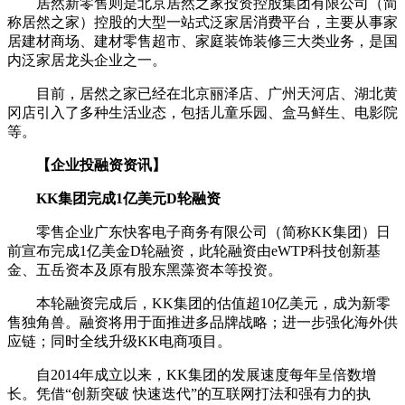
居然新零售则是北京居然之家投资控股集团有限公司（简
称居然之家）控股的大型一站式泛家居消费平台，主要从事家
居建材商场、建材零售超市、家庭装饰装修三大类业务，是国
内泛家居龙头企业之一。
目前，居然之家已经在北京丽泽店、广州天河店、湖北黄
冈店引入了多种生活业态，包括儿童乐园、盒马鲜生、电影院
等。
【企业投融资资讯】
KK集团完成1亿美元D轮融资
零售企业广东快客电子商务有限公司（简称KK集团）日
前宣布完成1亿美金D轮融资，此轮融资由eWTP科技创新基
金、五岳资本及原有股东黑藻资本等投资。
本轮融资完成后，KK集团的估值超10亿美元，成为新零
售独角兽。融资将用于面推进多品牌战略；进一步强化海外供
应链；同时全线升级KK电商项目。
自2014年成立以来，KK集团的发展速度每年呈倍数增
长。凭借“创新突破 快速迭代”的互联网打法和强有力的执