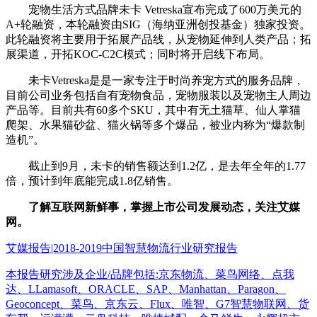
宠物生活方式品牌未卡 Vetreska宣布完成了600万美元的
A+轮融资，本轮融资由SIG（海纳亚洲创投基金）独家投资。
此轮融资将主要用于拓展产品线，从宠物延伸到人类产品；拓
展渠道，开拓KOC-C2C模式；同时将开启线下布局。
未卡Vetreska是是一家专注于时尚养宠方式的服务品牌，
目前公司业务包括自有宠物食品，宠物服装以及宠物主人周边
产品等。目前共有60多个SKU，其中有无土猫草、仙人掌猫
爬架、水果猫砂盆、猫火锅等多个爆品，被业内称为“爆款制
造机”。
截止到9月，未卡的销售额达到1.2亿，是去年全年的1.77
倍，预计到年底能完成1.8亿销售。
了解互联网新鲜事，掌握上市公司发展动态，关注艾媒
网。
艾媒报告|2018-2019中国智慧物流行业研究报告
本报告研究涉及企业/品牌包括:京东物流、菜鸟网络、点我
达、LLamasoft、ORACLE、SAP、Manhattan、Paragon、
Geoconcept、菜鸟、京东云、Flux、唯智、G7智慧物联网、货