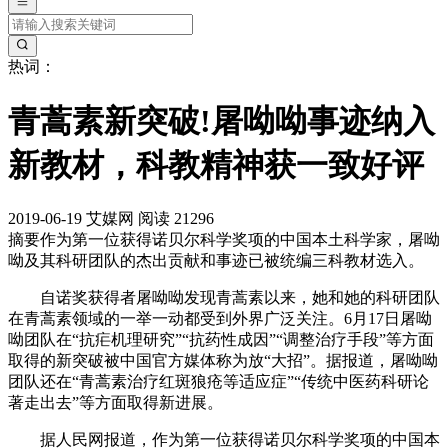
热词：
青蒿素新突破!屠呦呦事迹纳入
新教材，科教精神获一致好评
2019-06-19
艾媒网
阅读 21296
摘要
作为第一位获得诺贝尔科学奖项的中国本土科学家，屠呦
呦及其科研团队的杰出贡献和事迹已被统编三科教材选入。
自诺奖获得者屠呦呦发现青蒿素以来，她和她的科研团队
在青蒿素领域的一举一动都受到外界广泛关注。6月17日屠呦
呦团队在“抗疟机理研究”“抗药性成因”“调整治疗手段”等方面
取得的新突破被中国官方媒体称为放“大招”。据报道，屠呦呦
团队还在“青蒿素治疗红斑狼疮等适应症”“传统中医药科研论
著走出去”等方面取得新进展。
据人民网报道，作为第一位获得诺贝尔科学奖项的中国本