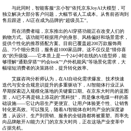
与此同时，智能客服“京小智”依托京东JoyAI大模型，可
独立解决大部分客户问题，大幅节省人工成本。从售前咨询到
售后跟进，AI正在成为品牌的“超级员工”。
而在消费者端，京东推出的AI穿搭功能正在改变人们的
购物方式。该功能可根据用户的身形、风格偏好和场景需求，
提供个性化的推荐搭配方案。目前已覆盖超200万款服饰商
品、75个细分类目，服务超1000家品牌。这不仅仅是“猜你喜
欢”的升级版——它本质上是一个24小时在线的AI造型师，能
够理解“通勤穿搭”“约会look”“户外机能风”等场景化需求，大
幅缩短消费者的决策路径，提升转化效率。
艾媒咨询分析师认为，在AI自动化需求爆发、技术快速
迭代与安全合规意识提升的多重驱动下，AI智能体行业正从
早期探索迈入规模化落地的关键窗口期。在京东大时尚的蓝图
里，AI已不再是锦上添花的“黑科技”，而是像水电煤一样的基
础设施——它让内容生产更便宜、让用户体验更个性、让销售
转化更高效。可以预见，随着AI智能体在时尚产业的深度渗
透，从设计、生产到营销、服务的全链路都将被重塑。而率先
向品牌敞开AI能力大门的京东大时尚，正在这场产业变革中
占据先机。