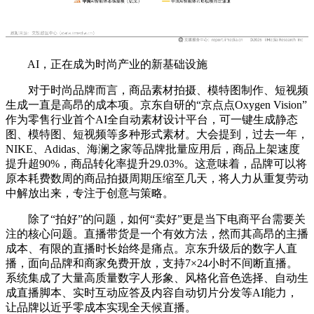
AI，正在成为时尚产业的新基础设施
对于时尚品牌而言，商品素材拍摄、模特图制作、短视频
生成一直是高昂的成本项。京东自研的“京点点Oxygen Vision”
作为零售行业首个AI全自动素材设计平台，可一键生成静态
图、模特图、短视频等多种形式素材。大会提到，过去一年，
NIKE、Adidas、海澜之家等品牌批量应用后，商品上架速度
提升超90%，商品转化率提升29.03%。这意味着，品牌可以将
原本耗费数周的商品拍摄周期压缩至几天，将人力从重复劳动
中解放出来，专注于创意与策略。
除了“拍好”的问题，如何“卖好”更是当下电商平台需要关
注的核心问题。直播带货是一个有效方法，然而其高昂的主播
成本、有限的直播时长始终是痛点。京东升级后的数字人直
播，面向品牌和商家免费开放，支持7×24小时不间断直播。
系统集成了大量高质量数字人形象、风格化音色选择、自动生
成直播脚本、实时互动应答及内容自动切片分发等AI能力，
让品牌以近乎零成本实现全天候直播。