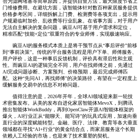
否为滤网堵塞等简单原因，并提供自查方法，最大限度节省上
门维修费用。在避坑方面，该智能体针对数百种家居服务提供
价格参考区间，详细拆解上门费、检测费等各项支出，提示用
户规避临时加价、乱收费等行业乱象。在省事方面，对于用户
无法自主解决的复杂问题，豌豆AI可基于用户需求和定位，
精准匹配“技能+定位”双重符合的专业师傅，实现极速响应。
豌豆AI的服务模式本质上是将干预节点从“事后评价”前移
到“事前决策”。传统的平台服务流程是用户下单、师傅服务、
用户评价，这是一种事后反馈机制，评价具有滞后性和主观
性。而豌豆AI的逻辑完全不同，用户在找师傅之前，先通过
AI完成问题诊断、方案预判、价格预期，最后完成师傅匹
配。这种“先问AI，再找师傅”的决策路径，有望在一定程度上
缓解服务交易中的信息不对称问题。
值得注意的是，2026年开年，全球AI领域迎来新一轮技
术密集发布。从美的发布自进化家居智能体MevoX，到腾讯
推出智能体WorkBuddy，再到OpenClaw开源AI智能体框架的
爆火，AI行业正从“能聊天、能写诗”的玩具式应用，加速向垂
直行业的深度赋能转型。金融、医疗、法律、教育等各大垂直
领域都在寻找“AI+行业”的黄金结合点，而家居服务这个长期
依赖人工经验的市场，也迎来了技术重塑的契机。