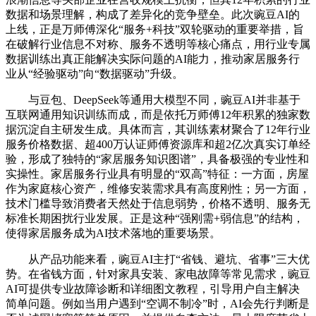
数据和场景理解，构成了差异化的竞争壁垒。此次豌豆AI的
上线，正是万师傅深化“服务+科技”双轮驱动的重要举措，旨
在破解行业信息不对称、服务不透明等核心痛点，用行业专属
数据训练出真正能解决实际问题的AI能力，推动家居服务行
业从“经验驱动”向“数据驱动”升级。
与豆包、DeepSeek等通用大模型不同，豌豆AI并非基于
互联网通用知识训练而成，而是依托万师傅12年积累的独家数
据沉淀自主研发生成。具体而言，其训练素材聚合了12年行业
服务价格数据、超400万认证师傅资源库和超2亿次真实订单经
验，形成了独特的“家居服务知识图谱”，具备极强的专业性和
实操性。家居服务行业具有明显的“双高”特征：一方面，房屋
作为家庭核心资产，维修安装需求具有高度刚性；另一方面，
技术门槛导致消费者天然处于信息弱势，价格不透明、服务无
标准长期困扰行业发展。正是这种“强刚需+弱信息”的结构，
使得家居服务成为AI技术落地的重要场景。
从产品功能来看，豌豆AI主打“省钱、避坑、省事”三大优
势。在省钱方面，针对家具安装、家电故障等常见需求，豌豆
AI可提供专业故障诊断和详细图文教程，引导用户自主解决
简单问题。例如当用户遇到“空调不制冷”时，AI会先行判断是