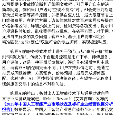
AI可提供专业故障诊断和详细图文教程，引导用户自主解决
简单问题。例如当用户遇到“空调不制冷”时，AI会先行判断是
否为滤网堵塞等简单原因，并提供自查方法，最大限度节省上
门维修费用。在避坑方面，该智能体针对数百种家居服务提供
价格参考区间，详细拆解上门费、检测费等各项支出，提示用
户规避临时加价、乱收费等行业乱象。在省事方面，对于用户
无法自主解决的复杂问题，豌豆AI可基于用户需求和定位，
精准匹配“技能+定位”双重符合的专业师傅，实现极速响应。
豌豆AI的服务模式本质上是将干预节点从“事后评价”前移
到“事前决策”。传统的平台服务流程是用户下单、师傅服务、
用户评价，这是一种事后反馈机制，评价具有滞后性和主观
性。而豌豆AI的逻辑完全不同，用户在找师傅之前，先通过
AI完成问题诊断、方案预判、价格预期，最后完成师傅匹
配。这种“先问AI，再找师傅”的决策路径，有望在一定程度上
缓解服务交易中的信息不对称问题。
豌豆AI的推出，折射出人工智能技术正从通用对话向垂
直行业深度赋能演进。iiMedia Research（艾媒咨询）发布的
《2025年中国人工智能产业市场状况及标杆企业经营数据分析
报告》
数据显示，中国人工智能产业总市值截至2025年末已突
破20万亿元大关。从产业营收分布来看，头部企业占据主导地