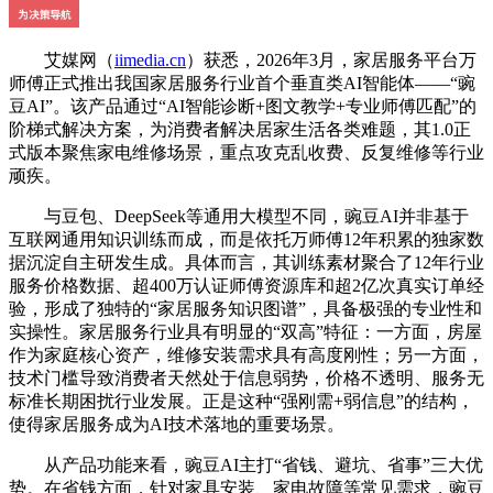
艾媒网（
iimedia.cn
）获悉，2026年3月，家居服务平台万
师傅正式推出我国家居服务行业首个垂直类AI智能体——“豌
豆AI”。该产品通过“AI智能诊断+图文教学+专业师傅匹配”的
阶梯式解决方案，为消费者解决居家生活各类难题，其1.0正
式版本聚焦家电维修场景，重点攻克乱收费、反复维修等行业
顽疾。
与豆包、DeepSeek等通用大模型不同，豌豆AI并非基于
互联网通用知识训练而成，而是依托万师傅12年积累的独家数
据沉淀自主研发生成。具体而言，其训练素材聚合了12年行业
服务价格数据、超400万认证师傅资源库和超2亿次真实订单经
验，形成了独特的“家居服务知识图谱”，具备极强的专业性和
实操性。家居服务行业具有明显的“双高”特征：一方面，房屋
作为家庭核心资产，维修安装需求具有高度刚性；另一方面，
技术门槛导致消费者天然处于信息弱势，价格不透明、服务无
标准长期困扰行业发展。正是这种“强刚需+弱信息”的结构，
使得家居服务成为AI技术落地的重要场景。
从产品功能来看，豌豆AI主打“省钱、避坑、省事”三大优
势。在省钱方面，针对家具安装、家电故障等常见需求，豌豆