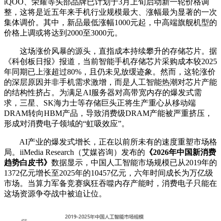
iQOO、荣耀等头部品牌已计划于3月上旬启动新一轮价格调
整，这将是近五年来手机行业规模最大、涨幅最为显著的一次
集体调价。其中，新品最低涨幅1000元起，中高端旗舰机型的
价格上调或将达到2000至3000元。
这场涨价风暴的源头，直指成本持续攀升的存储芯片。据
《科创板日报》报道，当前智能手机存储芯片采购成本较2025
年同期已上涨超过80%，且仍未见放缓迹象。然而，这轮涨价
的深层原因并非手机需求激增，而是人工智能热潮对芯片产能
的结构性挤占。为满足AI服务器对高带宽内存的爆发式需
求，三星、SK海力士等存储巨头正将生产重心从移动端
DRAM转向HBM产品，导致消费级DRAM产能被严重挤压，
形成对消费电子领域的“虹吸效应”。
AI产业的爆发式增长，正在以前所未有的速度重塑市场格
局。iiMedia Research（艾媒咨询）发布的
《2026年中国新消费
趋势白皮书》
数据显示，中国人工智能市场规模已从2019年的
1372亿元增长至2025年的10457亿元，六年时间成长为万亿级
市场。当算力军备竞赛疯狂吞噬内存产能时，消费电子只能在
这场资源争夺战中被迫让位。