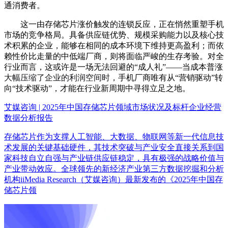
通消费者。
这一由存储芯片涨价触发的连锁反应，正在悄然重塑手机
市场的竞争格局。具备供应链优势、规模采购能力以及核心技
术积累的企业，能够在相同的成本环境下维持更高盈利；而依
赖性价比走量的中低端厂商，则将面临严峻的生存考验。对全
行业而言，这或许是一场无法回避的“成人礼”——当成本普涨
大幅压缩了企业的利润空间时
，手机厂商唯有从“营销驱动”转
向“技术驱动”，才能在行业新周期中寻得立足之地。
艾媒咨询 | 2025年中国存储芯片领域市场状况及标杆企业经营
数据分析报告
存储芯片作为支撑人工智能、大数据、物联网等新一代信息技
术发展的关键基础硬件，其技术突破与产业安全直接关系到国
家科技自立自强与产业链供应链稳定，具有极强的战略价值与
产业带动效应。全球领先的新经济产业第三方数据挖掘和分析
机构iiMedia Research（艾媒咨询）最新发布的《2025年中国存
储芯片领