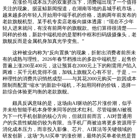
在涨价与成本压力的双重挤压下，消费端出现了一个值得
关注的现象。据蓝鲸新闻报道，在湖南等地的县城手机市场，
越来越多的年轻人开始用中端手机的价格，选购两年前发布的
老款旗舰机型。某手机专卖店老板向媒体透露：“现在不少年
轻人进来就问，有没有前两年的旗舰款。他们算得很清楚——
同样的价格，新款中端机给的是塑料中框和扫码级摄像头，老
旗舰反而是金属机身加真光学变焦。”
这种被业内称为“反向置换”的现象，折射出消费者前所未
有的成熟与理性。2026年春节档推出的多款中端机型，起售价
普遍上涨200至400元，这让预算在2000元上下的刚需用户陷入
两难：买千元机觉得不值，加钱上旗舰又心有不甘。于是，一
种理性的消费共识悄然成型——与其花2000元购买一款因成本
限制而配置“缩水”的新款中端机，不如用同样的价钱，选择一
款综合体验更均衡的老款旗舰。
颇具反讽意味的是，这场由AI驱动的芯片涨价潮，似乎
并未给智能手机本身带来同等的技术红利。尽管端侧AI被视
为下一代手机创新的核心方向，但就目前而言，AI对普通用
户的实质性赋能仍较为有限。当手机厂商被迫将更多资源用于
消化成本压力，而非投入影像、芯片、AI算法等关键领域的
研发创新，这场“为AI买单”的涨价潮，最终的买单者依然是普