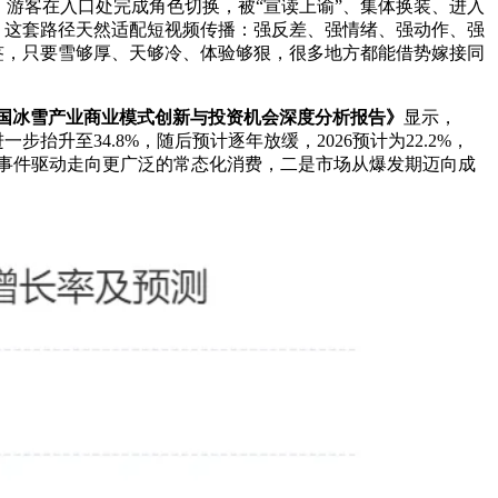
游客在入口处完成角色切换，被“宣读上谕”、集体换装、进入
。这套路径天然适配短视频传播：强反差、强情绪、强动作、强
签，只要雪够厚、天够冷、体验够狠，很多地方都能借势嫁接同
27年中国冰雪产业商业模式创新与投资机会深度分析报告》
显示，
一步抬升至34.8%，随后预计逐年放缓，2026预计为22.2%，
冰雪热正在从事件驱动走向更广泛的常态化消费，二是市场从爆发期迈向成
。