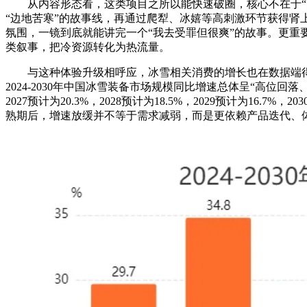
从内容形态看，这类项目之所以能快速破圈，核心不在于“更
“边地苦寒”的故事线，再通过爬犁、冰嬉等高刺激环节获得肾
氛围，一镜到底就能讲完一个“我去受罪但很爽”的故事。更重
类叙事，把冷资源转化为热流量。
与这种体验升级相呼应，冰雪相关消费的增长也在数据端得到印证。i
2024-2030年中国冰雪装备市场规模同比增速总体呈“高位回落、
2027预计为20.3%，2028预计为18.5%，2029预计为
熟期后，增速放缓并不等于需求减弱，而是更依赖产品迭代、体验