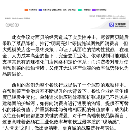
此次争议对西贝的经营造成了实质性冲击。尽管西贝随后
采取了菜品降价、推行“明厨亮灶”等措施试图挽回消费者，但
大规模关店这一最终决策，印证了其面临的结构性挑战：在租
金、人力成本高企的当下，完全去工业化、依赖现制可能难以
支撑其原有的规模化门店网络和定价体系；而消费者对餐厅使
用预制菜的抵触情绪，又使其无法将产业端的效率优势转化为
品牌溢价。
西贝的案例为整个餐饮行业提供了一个深刻的观察样本。
在预制菜产业渗透率不断提升的大背景下，餐饮企业的竞争维
度已经发生变化。单纯追求供应链效率和扩张规模已不足以构
建稳固的护城河，如何向消费者进行透明的沟通、提供不可替
代的体验价值，并重新构建与价格相匹配的价值叙事，成为比
以往任何时候都更加关键的课题。对于中高端餐饮品牌而言，
这更意味着必须在工业化效率与餐饮业最本质的“现场感”、
“人情味”之间，做出更清晰、更真诚的战略选择与表达。