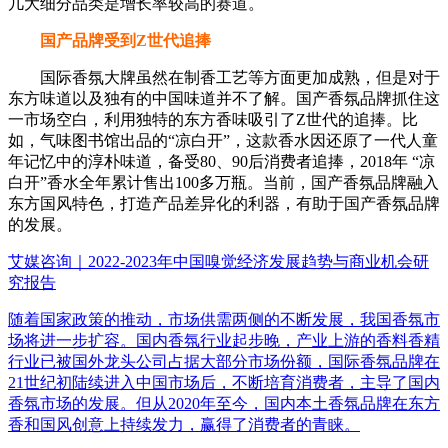
几大细分品类是增长率较高的赛道。
国产品牌受到Z世代追捧
国际香氛大牌虽然在制香工艺等方面更加成熟，但是对于
东方味道以及独有的中国味道并不了解。国产香氛品牌抓住这
一市场空白，利用独特的东方香味吸引了Z世代的追捧。比
如，气味图书馆出品的“凉白开”，这款香水因还原了一代人童
年记忆中的淳朴味道，备受80、90后消费者追捧，2018年 “凉
白开”香水全年累计售出100多万瓶。当前，国产香氛品牌融入
东方国风特色，打造产品差异化的利器，有助于国产香氛品牌
的发展。
艾媒咨询｜2022-2023年中国嗅觉经济发展趋势与商业机会研
究报告
随着国家政策的推动，市场供需两侧的不断发展，我国香氛市
场将进一步扩容。国内香氛行业起步晚，产业上游的香料香精
行业已被国外龙头公司占据大部分市场份额，国际香氛品牌在
21世纪初陆续进入中国市场后，不断培育消费者，主导了国内
香氛市场的发展。但从2020年至今，国内本土香氛品牌在东方
香和国风创意上持续发力，赢得了消费者的青睐。