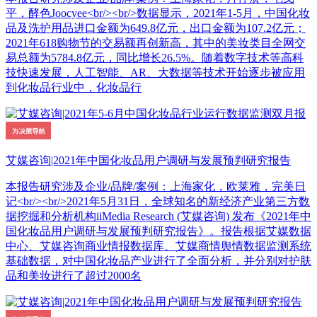
平，酵色Joocyee<br/><br/>数据显示，2021年1-5月，中国化妆
品及洗护用品进口金额为649.8亿元，出口金额为107.2亿元；
2021年618购物节的交易额再创新高，其中的美妆类目全网交
易总额为5784.8亿元，同比增长26.5%。随着数字技术等高科
技快速发展，人工智能、AR、大数据等技术开始逐步被应用
到化妆品行业中，化妆品行
艾媒咨询|2021年中国化妆品用户调研与发展预判研究报告
本报告研究涉及企业/品牌/案例：上海家化，欧莱雅，完美日
记<br/><br/>2021年5月31日，全球知名的新经济产业第三方数
据挖掘和分析机构iiMedia Research (艾媒咨询) 发布《2021年中
国化妆品用户调研与发展预判研究报告》。报告根据艾媒数据
中心、艾媒咨询商业情报数据库、艾媒商情舆情数据监测系统
基础数据，对中国化妆品产业进行了全面分析，并分别对护肤
品和美妆进行了超过2000名