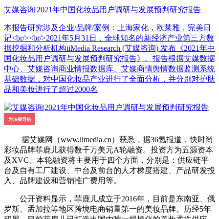
艾媒咨询|2021年中国化妆品用户调研与发展预判研究报告
本报告研究涉及企业/品牌/案例：上海家化，欧莱雅，完美日
记<br/><br/>2021年5月31日，全球知名的新经济产业第三方数
据挖掘和分析机构iiMedia Research (艾媒咨询) 发布《2021年中
国化妆品用户调研与发展预判研究报告》。报告根据艾媒数据
中心、艾媒咨询商业情报数据库、艾媒商情舆情数据监测系统
基础数据，对中国化妆品产业进行了全面分析，并分别对护肤
品和美妆进行了超过2000名
据艾媒网（www.iimedia.cn）获悉，据36氪报道，快时尚
彩妆品牌菲鹿儿获得数千万美元A轮融资。投资方为五源资本
及XVC。本轮融资将主要用于四个方面，分别是：供应链平
台及自有工厂建设、中台及前台的人才梯度搭建、产品研发投
入、品牌建设和营销推广费用等。
公开资料显示，菲鹿儿成立于2016年，目前是东南亚、俄
罗斯、孟加拉等地区跨境电商销量第一的美妆品牌。历经5年