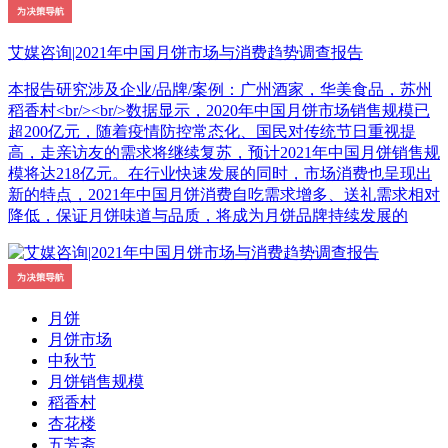
艾媒咨询|2021年中国月饼市场与消费趋势调查报告
本报告研究涉及企业/品牌/案例：广州酒家，华美食品，苏州
稻香村<br/><br/>数据显示，2020年中国月饼市场销售规模已
超200亿元，随着疫情防控常态化、国民对传统节日重视提
高，走亲访友的需求将继续复苏，预计2021年中国月饼销售规
模将达218亿元。在行业快速发展的同时，市场消费也呈现出
新的特点，2021年中国月饼消费自吃需求增多、送礼需求相对
降低，保证月饼味道与品质，将成为月饼品牌持续发展的
月饼
月饼市场
中秋节
月饼销售规模
稻香村
杏花楼
五芳斋