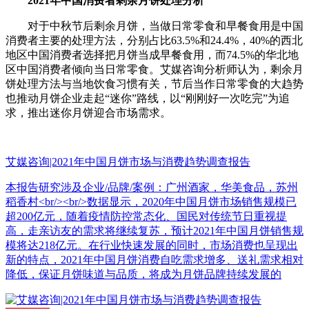
2021年中国消费者剩余月饼处理分析
对于中秋节后剩余月饼，当做日常零食和早餐食用是中国
消费者主要的处理方法，分别占比63.5%和24.4%，40%的西北
地区中国消费者选择把月饼当成早餐食用，而74.5%的华北地
区中国消费者倾向当日常零食。艾媒咨询分析师认为，剩余月
饼处理方法与当地饮食习惯有关，节后当作日常零食的大趋势
也推动月饼企业走起“迷你”路线，以“刚刚好一次吃完”为追
求，推出迷你月饼迎合市场需求。
艾媒咨询|2021年中国月饼市场与消费趋势调查报告
本报告研究涉及企业/品牌/案例：广州酒家，华美食品，苏州
稻香村<br/><br/>数据显示，2020年中国月饼市场销售规模已
超200亿元，随着疫情防控常态化、国民对传统节日重视提
高，走亲访友的需求将继续复苏，预计2021年中国月饼销售规
模将达218亿元。在行业快速发展的同时，市场消费也呈现出
新的特点，2021年中国月饼消费自吃需求增多、送礼需求相对
降低，保证月饼味道与品质，将成为月饼品牌持续发展的