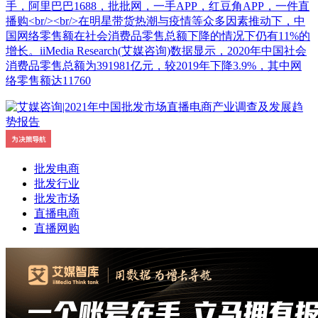
手，阿里巴巴1688，批批网，一手APP，红豆角APP，一件直
播购<br/><br/>在明星带货热潮与疫情等众多因素推动下，中
国网络零售额在社会消费品零售总额下降的情况下仍有11%的
增长。iiMedia Research(艾媒咨询)数据显示，2020年中国社会
消费品零售总额为391981亿元，较2019年下降3.9%，其中网
络零售额达11760
批发电商
批发行业
批发市场
直播电商
直播网购