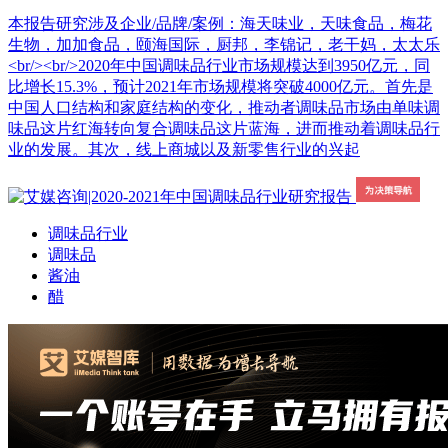
本报告研究涉及企业/品牌/案例：海天味业，天味食品，梅花
生物，加加食品，颐海国际，厨邦，李锦记，老干妈，太太乐
<br/><br/>2020年中国调味品行业市场规模达到3950亿元，同
比增长15.3%，预计2021年市场规模将突破4000亿元。首先是
中国人口结构和家庭结构的变化，推动者调味品市场由单味调
味品这片红海转向复合调味品这片蓝海，进而推动着调味品行
业的发展。其次，线上商城以及新零售行业的兴起
调味品行业
调味品
酱油
醋