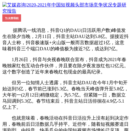
据腾讯一线消息，抖音Q1的DAU(日活跃用户数)峰值发
生在除夕当晚，2月11日，抖音主站DAU达到5.8亿。据接近抖
音人士称，抖音极速版+火山版一般而言数据超过1亿，这意
味着抖音三个端口DAU的峰值极为接近7亿，或达到7亿。
1月26日，抖音与央视春晚联合宣布，抖音成为2021年春
晚独家红包互动合作伙伴，并且要在除夕夜发放红包12亿元。
这个数字创造了近年来春晚红包现金的最高纪录。
但另一位知情人士透露，抖音主站DAU在今年1月中旬开
始达到5亿，春节前已涨到5.3亿。春晚当天峰值弹升至5.8亿，
大年初一(2月12日)稍微稳定，为5.7亿。但紧随一日，数据立
马回调到5.3亿。春节结束后，抖音主站日活徘徊在4.9亿-5.1
亿上下。
也就意味着，春晚活动在抖音日活拉升上没有起到决定作
用，春晚前后日活数据几乎持平。近些年，随着短视频赛道日
渐剧烈，由抖音、快手瓜分的中国短视频市场增长已见顶，两