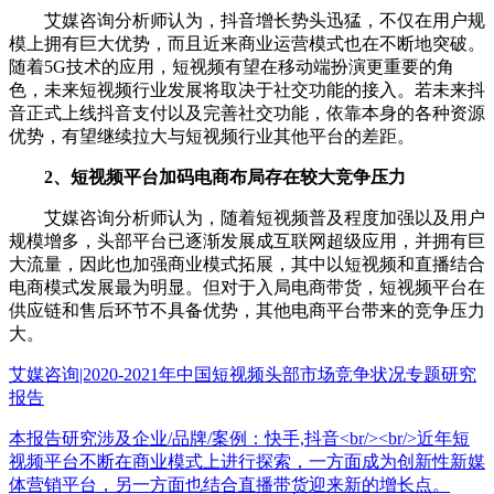
艾媒咨询分析师认为，抖音增长势头迅猛，不仅在用户规
模上拥有巨大优势，而且近来商业运营模式也在不断地突破。
随着5G技术的应用，短视频有望在移动端扮演更重要的角
色，未来短视频行业发展将取决于社交功能的接入。若未来抖
音正式上线抖音支付以及完善社交功能，依靠本身的各种资源
优势，有望继续拉大与短视频行业其他平台的差距。
2、短视频平台加码电商布局存在较大竞争压力
艾媒咨询分析师认为，随着短视频普及程度加强以及用户
规模增多，头部平台已逐渐发展成互联网超级应用，并拥有巨
大流量，因此也加强商业模式拓展，其中以短视频和直播结合
电商模式发展最为明显。但对于入局电商带货，短视频平台在
供应链和售后环节不具备优势，其他电商平台带来的竞争压力
大。
艾媒咨询|2020-2021年中国短视频头部市场竞争状况专题研究
报告
本报告研究涉及企业/品牌/案例：快手,抖音<br/><br/>近年短
视频平台不断在商业模式上进行探索，一方面成为创新性新媒
体营销平台，另一方面也结合直播带货迎来新的增长点。