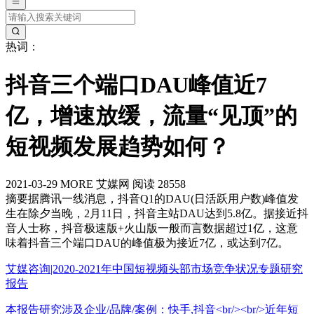
热词：
抖音三个端口DAU峰值近7
亿，增速放缓，流量“见顶”的
短视频发展趋势如何？
2021-03-29
MORE
艾媒网
阅读 28558
摘要
据腾讯一线消息，抖音Q1的DAU(日活跃用户数)峰值发
生在除夕当晚，2月11日，抖音主站DAU达到5.8亿。据接近抖
音人士称，抖音极速版+火山版一般而言数据超过1亿，这意
味着抖音三个端口DAU的峰值极为接近7亿，或达到7亿。
艾媒咨询|2020-2021年中国短视频头部市场竞争状况专题研究
报告
本报告研究涉及企业/品牌/案例：快手,抖音<br/><br/>近年短