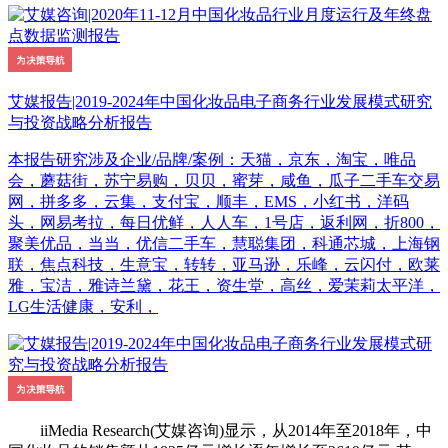
艾媒报告|2019-2024年中国化妆品电子商务行业发展模式研究
与投资战略分析报告
本报告研究涉及企业/品牌/案例：天猫，京东，淘宝，唯品
会，蘑菇街，苏宁易购，贝贝，蜜芽，咸鱼，瓜子二手车交易
网，拼多多，云集，支付宝，顺丰，EMS，小红书，洋码
头，网易考拉，每日优鲜，人人车，1号店，返利网，折800，
聚美优品，当当，优信二手车，慧聪集团，科通芯城，上海钢
联，焦点科技，生意宝，转转，亚马逊，乐峰，云闪付，欧莱
雅，宝洁，雅诗兰黛，花王，资生堂，高丝，爱茉莉太平洋，
LG生活健康，安利，
iiMedia Research(艾媒咨询)显示，从2014年至2018年，中