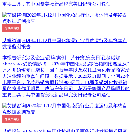
重要工具，其中国货美妆新品牌完美日记母公司逸仙
艾媒咨询|2020年11-12月中国化妆品行业月度运行及年终盘点
数据监测报告
本报告研究涉及企业/品牌/案例：片仔癀,完美日记,薇诺娜
<br/><br/>受疫情影响，2020年中国化妆品零售额同比增速从7
月才开始恢复正增长，因而后半年以及双11成为化妆品商家发
力冲业绩的重点时间段，数据显示，2020双11期间，全网22个
电商平台，化妆品销售额超过900亿元。电商促销对化妆品销
量的拉升作用明显，成为完美日记、花西子等国产品牌崛起的
重要工具，其中国货美妆新品牌完美日记母公司逸仙
艾媒报告|2019-2024年中国化妆品电子商务行业发展模式研究