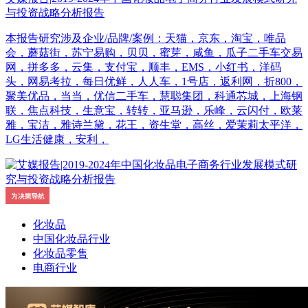
与投资战略分析报告
本报告研究涉及企业/品牌/案例：天猫，京东，淘宝，唯品
会，蘑菇街，苏宁易购，贝贝，蜜芽，咸鱼，瓜子二手车交易
网，拼多多，云集，支付宝，顺丰，EMS，小红书，洋码
头，网易考拉，每日优鲜，人人车，1号店，返利网，折800，
聚美优品，当当，优信二手车，慧聪集团，科通芯城，上海钢
联，焦点科技，生意宝，转转，亚马逊，乐峰，云闪付，欧莱
雅，宝洁，雅诗兰黛，花王，资生堂，高丝，爱茉莉太平洋，
LG生活健康，安利，
化妆品
中国化妆品行业
化妆品零售
电商行业