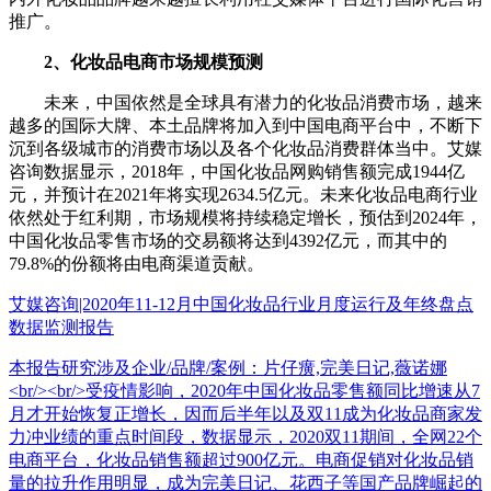
推广。
2、化妆品电商市场规模预测
未来，中国依然是全球具有潜力的化妆品消费市场，越来
越多的国际大牌、本土品牌将加入到中国电商平台中，不断下
沉到各级城市的消费市场以及各个化妆品消费群体当中。艾媒
咨询数据显示，2018年，中国化妆品网购销售额完成1944亿
元，并预计在2021年将实现2634.5亿元。未来化妆品电商行业
依然处于红利期，市场规模将持续稳定增长，预估到2024年，
中国化妆品零售市场的交易额将达到4392亿元，而其中的
79.8%的份额将由电商渠道贡献。
艾媒咨询|2020年11-12月中国化妆品行业月度运行及年终盘点
数据监测报告
本报告研究涉及企业/品牌/案例：片仔癀,完美日记,薇诺娜
<br/><br/>受疫情影响，2020年中国化妆品零售额同比增速从7
月才开始恢复正增长，因而后半年以及双11成为化妆品商家发
力冲业绩的重点时间段，数据显示，2020双11期间，全网22个
电商平台，化妆品销售额超过900亿元。电商促销对化妆品销
量的拉升作用明显，成为完美日记、花西子等国产品牌崛起的