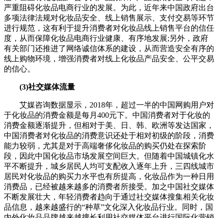
严重阻碍化妆品电商行业的发展。为此，近年来中国政府出台
多项法律法规对化妆品安全、线上销售展示、支付交易等环节
进行规范，这有利于提升消费者对化妆品线上销售平台的信任
度，从而保障化妆品电商行业健康、有序地发展;另外，政府
有关部门还推进了网络诚信体系的建设，从而营造安全有序的
线上购物环境，增强消费者对线上化妆品产品安全、公平交易
的信心。
(3)社交媒体流量
艾媒咨询数据显示，2018年，超过一半的中国网购用户对
于化妆品的消费金额是每月400元下。中国消费者对于化妆的
消费金额逐渐提升，但相对于美、日、韩、欧洲等发达国家，
中国消费者对化妆品的消费意识还处于相对初级的阶段，消费
能力较弱，尤其是对于高端奢侈化妆品的购买仍处在探索阶
段，因此中国化妆品市场发展空间巨大。但随着中国城镇化水
平不断提升，城乡居民人均可支配收入逐年上升，三四线城市
居民对化妆品的购买力水平也有所提高，化妆品作为一种日用
消费品，已经被越来越多的消费者所接受。加之中国社交媒体
不断发展壮大，年轻消费者趋向于通过社交媒体搜集相关化妆
品信息，越来越盛行的“种草”文化深入化妆品行业。同时，国
内外化妆品品牌越来越擅长利用社交媒体平台进行国际化营销