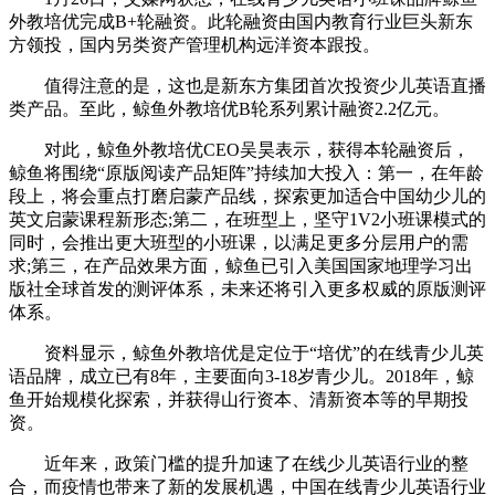
外教培优完成B+轮融资。此轮融资由国内教育行业巨头新东
方领投，国内另类资产管理机构远洋资本跟投。
值得注意的是，这也是新东方集团首次投资少儿英语直播
类产品。至此，鲸鱼外教培优B轮系列累计融资2.2亿元。
对此，鲸鱼外教培优CEO吴昊表示，获得本轮融资后，
鲸鱼将围绕“原版阅读产品矩阵”持续加大投入：第一，在年龄
段上，将会重点打磨启蒙产品线，探索更加适合中国幼少儿的
英文启蒙课程新形态;第二，在班型上，坚守1V2小班课模式的
同时，会推出更大班型的小班课，以满足更多分层用户的需
求;第三，在产品效果方面，鲸鱼已引入美国国家地理学习出
版社全球首发的测评体系，未来还将引入更多权威的原版测评
体系。
资料显示，鲸鱼外教培优是定位于“培优”的在线青少儿英
语品牌，成立已有8年，主要面向3-18岁青少儿。2018年，鲸
鱼开始规模化探索，并获得山行资本、清新资本等的早期投
资。
近年来，政策门槛的提升加速了在线少儿英语行业的整
合，而疫情也带来了新的发展机遇，中国在线青少儿英语行业