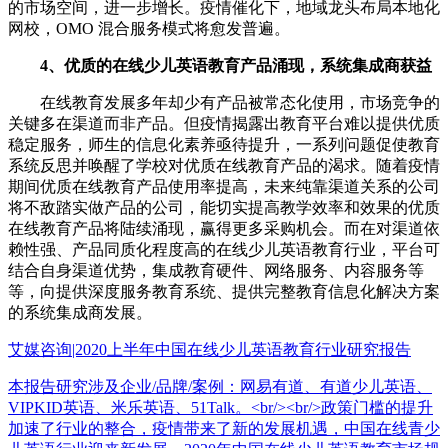
的市场空间，进一步增长。疫情催化下，地域龙头布局本地化
网校，OMO 混合服务模式将愈发普遍。
4、优质的在线少儿英语教育产品涌现，系统集成商获益
在线教育发展多年却少有产品被常态化使用，市场竞争的
关键多在渠道而非产品。但疫情揭露出教育平台难以提供优质
稳定服务，师生的信息化素养亟待提升，一系列问题促使教育
系统反思并唤醒了学校对优质在线教育产品的渴求。随着疫情
期间优质在线教育产品使用率提高，未来纯靠渠道关系的公司
将不敌踏实做产品的公司，能切实提高教学效率和效果的优质
在线教育产品将陆续涌现，赢得更多采购机会。而在对渠道依
赖性强、产品同质化程度高的在线少儿英语教育行业，平台可
结合自身渠道优势，集成教育硬件、网络服务、内容服务等
等，向提供深度服务教育系统、提供完整教育信息化解决方案
的系统集成商发展。
艾媒咨询|2020上半年中国在线少儿英语教育行业研究报告
本报告研究涉及企业/品牌/案例：网易有道、有道少儿英语、
VIPKID英语、米乐英语、51Talk。<br/><br/>政策门槛的提升
加速了行业的整合，疫情带来了新的发展机遇，中国在线青少