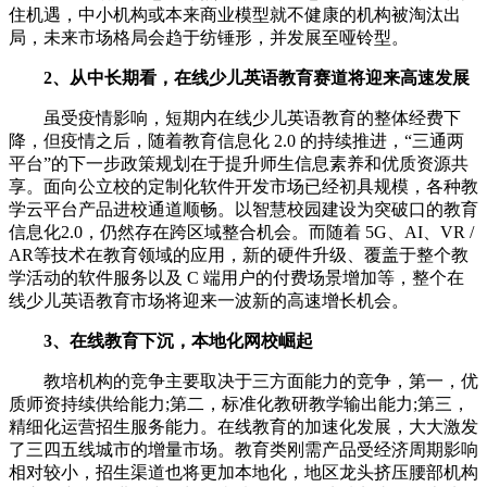
住机遇，中小机构或本来商业模型就不健康的机构被淘汰出
局，未来市场格局会趋于纺锤形，并发展至哑铃型。
2、从中长期看，在线少儿英语教育赛道将迎来高速发展
虽受疫情影响，短期内在线少儿英语教育的整体经费下
降，但疫情之后，随着教育信息化 2.0 的持续推进，“三通两
平台”的下一步政策规划在于提升师生信息素养和优质资源共
享。面向公立校的定制化软件开发市场已经初具规模，各种教
学云平台产品进校通道顺畅。以智慧校园建设为突破口的教育
信息化2.0，仍然存在跨区域整合机会。而随着 5G、AI、VR /
AR等技术在教育领域的应用，新的硬件升级、覆盖于整个教
学活动的软件服务以及 C 端用户的付费场景增加等，整个在
线少儿英语教育市场将迎来一波新的高速增长机会。
3、在线教育下沉，本地化网校崛起
教培机构的竞争主要取决于三方面能力的竞争，第一，优
质师资持续供给能力;第二，标准化教研教学输出能力;第三，
精细化运营招生服务能力。在线教育的加速化发展，大大激发
了三四五线城市的增量市场。教育类刚需产品受经济周期影响
相对较小，招生渠道也将更加本地化，地区龙头挤压腰部机构