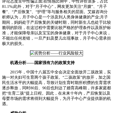
评论态度呈中性偏正面;在情感比例中，中性评价居多，占比
81.1%;此外，对于“月子中心”，网友更加关注“月嫂”、“月子
餐”、“产后恢复”、“护理”等与服务相关的层面。艾媒咨询分
析师认为，月子中心是一个涉及到人类身体健康的产业;月子
期间，妈妈处于产后恢复的关键时期，同时新生儿也处于比较
脆弱的阶段，在这过程中需要比较严格的护理条件以及医护标
准，才能保障母亲以及宝宝的身体健康，对于月子中心来说，
不能出任何差错，一旦产妇及婴儿出现事故，月子中心需承担
极大的损失。
机遇分析——国家强有力的政策支持
2015年，中国十八届五中全会决定全面放开二孩政策，实
施一对夫妇可生育两个孩子政策。“二孩政策”的放开，加之国
民生活水平的大幅提高，导致计划生育时期所积攒的生育需求
逐步释放，同时80后、90后也到达了婚育高峰期，许多家庭都
把“生育二孩”提上日程。因此，在未来十年内，产后恢复以及
母婴市场的需求将得到大幅提升，为月子中心产业提供新的机
遇。