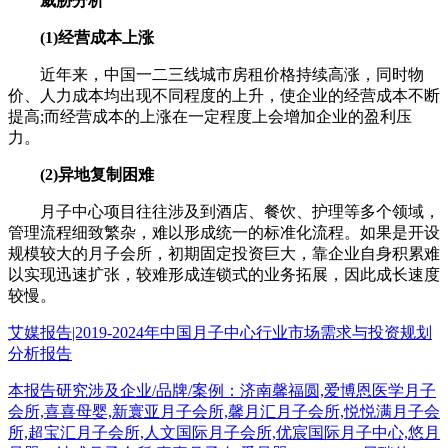
威胁分析
(1)经营成本上涨
近年来，中国一二三线城市房租价格持续高涨，同时物
价、人力成本均出现不同程度的上升，使企业的经营成本不断
提高;而经营成本的上涨在一定程度上会增加企业的盈利压
力。
(2)异地复制困难
月子中心项目往往涉及到酒店、餐饮、护理等多个领域，
管理流程细致繁杂，难以形成统一的标准化流程。如果是开设
规模较大的月子会所，初期固定投资巨大，靠企业自身积累难
以实现迅速扩张，较难形成连锁式的业务拓展，因此成长速度
较慢。
艾媒报告|2019-2024年中国月子中心行业市场需求与投资规划
分析报告
本报告研究涉及企业/品牌/案例：济南馨福圆,爱博恩医学月子
会所,喜喜母婴,新寰亚月子会所,馨月汇月子会所,悦悦满月子会
所,超宝汇月子会所,人文国际月子会所,优宸国际月子中心,悠月