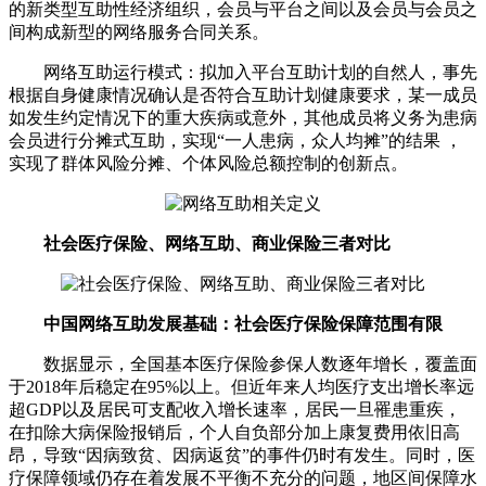
的新类型互助性经济组织，会员与平台之间以及会员与会员之
间构成新型的网络服务合同关系。
网络互助运行模式：拟加入平台互助计划的自然人，事先
根据自身健康情况确认是否符合互助计划健康要求，某一成员
如发生约定情况下的重大疾病或意外，其他成员将义务为患病
会员进行分摊式互助，实现“一人患病，众人均摊”的结果 ，
实现了群体风险分摊、个体风险总额控制的创新点。
社会医疗保险、网络互助、商业保险三者对比
中国网络互助发展基础：社会医疗保险保障范围有限
数据显示，全国基本医疗保险参保人数逐年增长，覆盖面
于2018年后稳定在95%以上。但近年来人均医疗支出增长率远
超GDP以及居民可支配收入增长速率，居民一旦罹患重疾，
在扣除大病保险报销后，个人自负部分加上康复费用依旧高
昂，导致“因病致贫、因病返贫”的事件仍时有发生。同时，医
疗保障领域仍存在着发展不平衡不充分的问题，地区间保障水