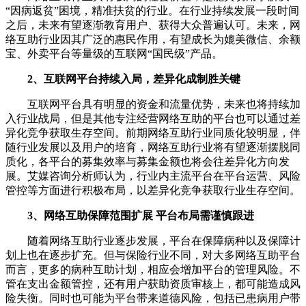
“因病返贫”困境，精准扶贫的行业。在行业持续发展一段时间
之后，未来有望逐渐教育用户、获得大众普遍认可。未来，网
络互助行业因其广泛的惠民作用，有望成长为媲美微信、余额
宝、外卖平台等量级的互联网“国民级”产品。
2、互联网平台持续入局，差异化成制胜关键
互联网平台具有明显的资金和流量优势，未来也将持续加
入行业战局，但是其他专注经营网络互助的平台也可以通过差
异化竞争获取生存空间。前期网络互助行业同质化较明显，伴
随行业发展以及用户的培育，网络互助行业将有望逐渐摆脱同
质化，各平台的募集效率与募集金额也将会往差异化方向发
展。艾媒咨询分析师认为，行业内主流平台在平台运营、风险
管控等方面进行积极布局，以差异化竞争获取行业生存空间。
3、网络互助保障范围扩展 平台布局需谨慎跟进
随着网络互助行业逐步发展，平台在保障病种以及保障计
划上也在逐步扩充。但与保险行业不同，对大多网络互助平台
而言，更多的病种互助计划，相应会增加平台的管理风险。不
管在支出金额管控，还有用户获助资质审核上，都可能造成风
险失衡。同时也可能为平台带来道德风险，包括已患病用户带