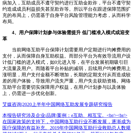
病加入，互助成员不遵守契约进行互助金欺诈，平台不遵守契
约造成成员利益损失甚至欺诈等。所以平台在跟进保障范围扩
充的布局上，仍需基于自身平台风险管理能力考虑，从而科学
布局。
4、用户保障计划参与体验需提升 低门槛准入模式或迎变
革
当前网络互助平台保障计划需要用户定期进行均摊费用的
支付，从而保障自身互助权益。而部分平台为有效导流用户设
计低门槛的进入模式，如0元进入等，在平台发展初期吸引巨
大流量及用户。而随着平台补贴的减弱，后续用户均摊费用上
涨明显，用户支付金额不断增加，长期的定期支付从而造成较
差的用户体验，导致用户流失严重，用户失去获助资格。网络
互助平台需要切实保障用户权益，在用户计划参与以及体验
上，仍需进一步优化创新。
艾媒咨询|2020上半年中国网络互助发展专题研究报告
本报告研究涉及企业/品牌/案例：e互助、相互宝。<br/><br/>
在国家政策的支持下，中国网络互助行业不断发展，逐渐成为
医疗保障的有益补充。2019年中国网络互助行业救助总人数规