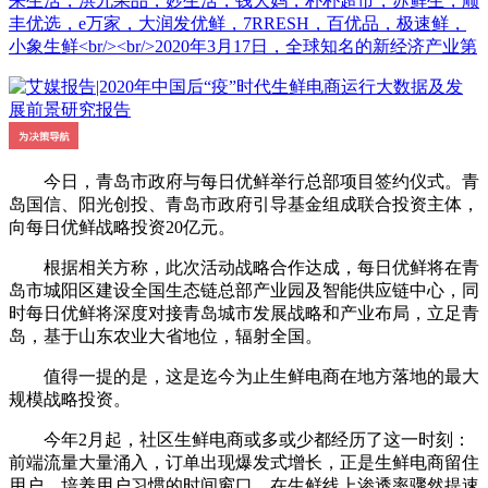
来生活，洪九果品，妙生活，钱大妈，朴朴超市，苏鲜生，顺
丰优选，e万家，大润发优鲜，7RRESH，百优品，极速鲜，
小象生鲜<br/><br/>2020年3月17日，全球知名的新经济产业第
今日，青岛市政府与每日优鲜举行总部项目签约仪式。青
岛国信、阳光创投、青岛市政府引导基金组成联合投资主体，
向每日优鲜战略投资20亿元。
根据相关方称，此次活动战略合作达成，每日优鲜将在青
岛市城阳区建设全国生态链总部产业园及智能供应链中心，同
时每日优鲜将深度对接青岛城市发展战略和产业布局，立足青
岛，基于山东农业大省地位，辐射全国。
值得一提的是，这是迄今为止生鲜电商在地方落地的最大
规模战略投资。
今年2月起，社区生鲜电商或多或少都经历了这一时刻：
前端流量大量涌入，订单出现爆发式增长，正是生鲜电商留住
用户、培养用户习惯的时间窗口。在生鲜线上渗透率骤然提速